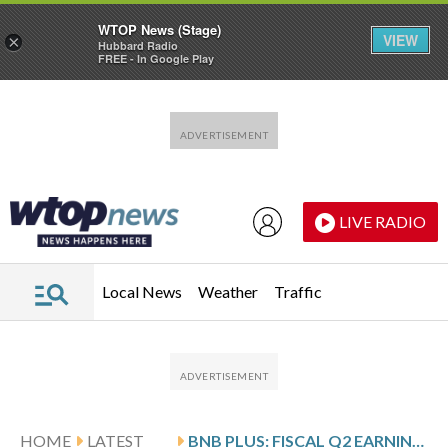
WTOP News (Stage)
VIEW
×
Hubbard Radio
FREE - In Google Play
Skip to main content
Skip to footer
LIVE RADIO
Local News
Weather
Traffic
HOME
LATEST
BNB PLUS: FISCAL Q2 EARNINGS SNAPSHOT