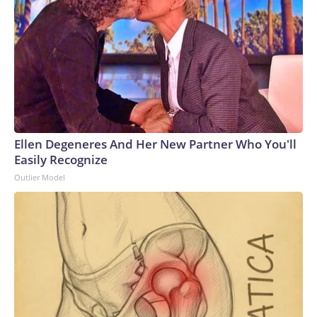
estancado, con la economía perdiendo 23.000 empleos en
julio.A los estadounidenses no les encantan los demócratas;
de hecho, el lado azul sigue siendo bastante impopular en las
encuestas. Así que el hecho de que aparentemente hayan
tomado la delantera en la economía realmente dice algo.Y
las cifras sobre seguridad nacional podrían ser aún más
sorprendentes, porque los demócratas casi nunca compiten
con los republicanos en ese tema.Así como la educación y la
salud casi siempre favorecen a los demócratas, la seguridad
Ellen Degeneres And Her New Partner Who You'll
nacional y la defensa del país son casi siempre temas
Easily Recognize
emblemáticos del Partido Republicano, y de manera muy
Outlier Model
desigual.Eso siguió siendo cierto incluso cuando Bush lanzó
guerras en Medio Oriente que con el tiempo se volvieron
bastante impopulares.Sin embargo, parece que Trump
manejó tan mal la guerra con Irán que, de repente, los
estadounidenses ven a los demócratas en igualdad de
condiciones con el Partido Republicano, incluso en temas
que tradicionalmente son terreno de los republicanos.The-
CNN-Wire™ & © 2026 Cable News Network, Inc., a Warner