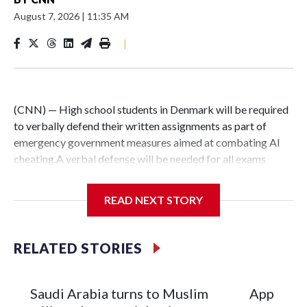
August 7, 2026
|
11:35 AM
|
(CNN) — High school students in Denmark will be required
to verbally defend their written assignments as part of
emergency government measures aimed at combating AI
cheating.A verbal defense will be needed for all exams
written at home, Denmark’s Ministry of Education
announced in a statement Thursday, adding that it will work
READ NEXT STORY
with schools to create the best framework for this.The rule,
which comes into force immediately, applies to students in
upper secondary education, which typically begins around
RELATED STORIES
age 16. It will include the approximately 9,000 students
enrolled in the country’s two-year Higher Preparatory
Examination program, who have to submit major written
Saudi Arabia turns to Muslim
Appeals 
assignments each year, according to the ministry.The