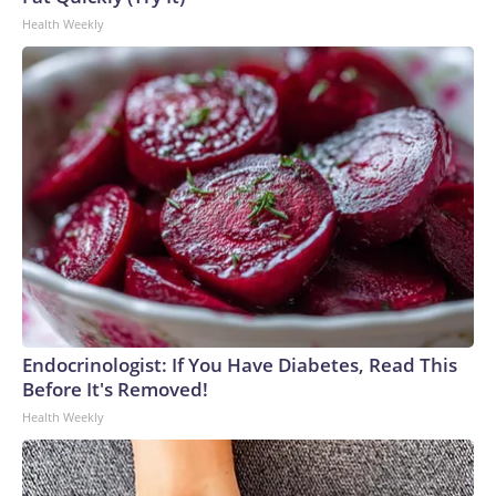
Wire™ & © 2026 Cable News Network, Inc., a Warner Bros.
Health Weekly
Discovery Company. All rights reserved.
Endocrinologist: If You Have Diabetes, Read This
Before It's Removed!
Health Weekly