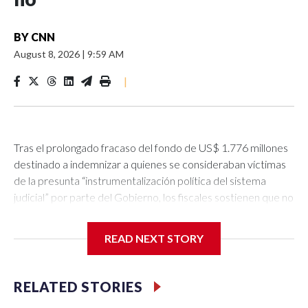
BY
CNN
August 8, 2026
|
9:59 AM
|
Tras el prolongado fracaso del fondo de US$ 1.776 millones
destinado a indemnizar a quienes se consideraban víctimas
de la presunta “instrumentalización política del sistema
judicial” por parte del Gobierno, los fiscales sostienen que no
están obligados a devolver el dinero de la multa a una
acusada de los sucesos del 6 de enero de 2021 que ya ha
READ NEXT STORY
sido indultada.Esto es debido a que ella nunca apeló su
condena.Los fiscales han adoptado un criterio estricto
sobre quién reúne —y quién no— los requisitos para obtener
RELATED STORIES
dicho reembolso o la condonación de las multas incluidas en