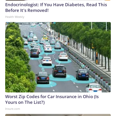
firmes antes de los indultos generalizados de Trump—
Endocrinologist: If You Have Diabetes, Read This
luchara por recuperar los pagos.En agosto del año pasado,
Before It's Removed!
un juez federal emitió el primer fallo a favor de que una
Health Weekly
acusada por los sucesos del 6 de enero recuperara el dinero
que pagó como multa.En un escrito donde explicaba su
decisión, el juez John D. Bates señaló que no había
declarado a la acusada, Yvonne St. Cyr, “inocente de los
delitos por los que fue condenada”.“A veces, se requiere que
un juez haga lo que la ley exige, incluso si ello parece
contradecir lo que la justicia o los instintos iniciales de uno
podrían sugerir”, escribió Bates.The-CNN-Wire™ & © 2026
Cable News Network, Inc., a Warner Bros. Discovery
Company. All rights reserved.
Worst Zip Codes for Car Insurance in Ohio (Is
Yours on The List?)
Insure.com