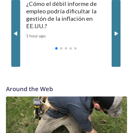
¿Cómo el débil informe de
Un ince
coordinación con las autoridades locales y adelantando las
empleo podría dificultar la
vecinda
diligencias pertinentes. Asimismo, está contactando a los
gestión de la inflación en
Ahora, e
familiares de las connacionales para brindar la orientación
EE.UU.?
atorme
correspondiente”, señaló la institución.La Cancillería también
expresó sus condolencias a las familias de las personas
1 hour ago
2 hours ag
fallecidas y dijo que les brindará la asistencia consular que
corresponda.El alcalde de Río de Janeiro, Eduardo
Cavaliere, también se solidarizó con los familiares e informó
que pidió a la Agencia Nacional de Aviación Civil (ANAC)
tomar medidas “para intensificar la fiscalización y garantizar
la seguridad en los vuelos de helicópteros que circulan con
una frecuencia cada vez mayor en nuestra ciudad”.“Ponemos
Around the Web
todo el aparato de la @prefeitura_rio a disposición para
apoyar a la ANAC con las medidas y acciones que sean
necesarias”, señaló en su cuenta de X.The-CNN-Wire™ & ©
2026 Cable News Network, Inc., a Warner Bros. Discovery
Company. All rights reserved.