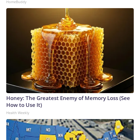
HomeBuddy
Anderson and two others went searching for Tupac and
Knight in an attempt to retaliate, according to a document
included in a recent legal filing.He told law enforcement they
spotted Tupac in a vehicle on the Vegas Strip, made a U-turn
and pulled up to the rapper’s vehicle, according to the
document. Davis, sitting in the front seat, said Anderson, in
the back seat, fired the fatal shots, according to the
interview notes.Davis also told Las Vegas police about his
role in Tupac’s death.The proffer agreement meant police
could not bring charges against Davis as a direct result of the
information gathered from the proffer. Still, some details
were revealed in Greg Kading’s 2011 book “Murder Rap,”
and portions of it were later played in documentaries.What
Honey: The Greatest Enemy of Memory Loss (See
Davis said in publicThen Davis started speaking about the
How to Use It)
case publicly.In 2018, Davis agreed to an interview about
Health Weekly
the killing in BET’s “Death Row Chronicles.” He outlined his
actions that night and said the fatal shots came from
someone sitting in the back of the vehicle.“Going to keep it
for the code of the streets,” he said. “It just came from the