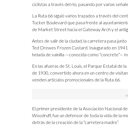
ciclistas a través del río, pasando por varias señale
La Ruta 66 siguió varios trazados a través del centr
Tucker Boulevard que pasa frente al ayuntamiento, 
de Market Street hacia el Gateway Arch y el antig
Antes de salir de la ciudad, la carretera pasa junt
Ted Drewes Frozen Custard. Inaugurado en 1941,
helada de vainilla —conocida como “concrete”— me
En las afueras de St. Louis, el Parque Estatal de l
de 1930, convertido ahora en un centro de visita
venden artículos promocionales de la Ruta 66.
El primer presidente de la Asociación Nacional de 
Woodruff, fue un defensor de toda la vida de la mej
detrás de la creación de la “carretera madre”.