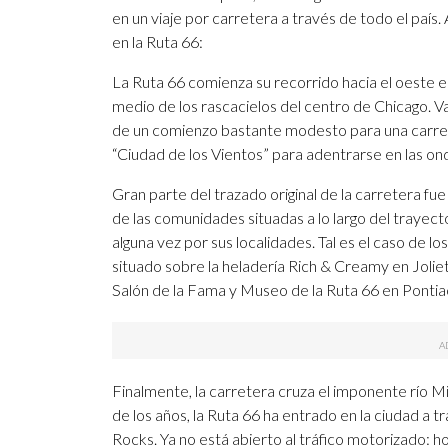
en un viaje por carretera a través de todo el país
en la Ruta 66:
La Ruta 66 comienza su recorrido hacia el oeste 
medio de los rascacielos del centro de Chicago. V
de un comienzo bastante modesto para una carrete
“Ciudad de los Vientos” para adentrarse en las ond
Gran parte del trazado original de la carretera f
de las comunidades situadas a lo largo del trayec
alguna vez por sus localidades. Tal es el caso de l
situado sobre la heladería Rich & Creamy en Joliet
Salón de la Fama y Museo de la Ruta 66 en Pontia
Finalmente, la carretera cruza el imponente río Miss
de los años, la Ruta 66 ha entrado en la ciudad a t
Rocks. Ya no está abierto al tráfico motorizado: 