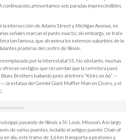
. A continuación, presentamos seis paradas imprescindibles
en la intersección de Adams Street y Michigan Avenue, en
arias señales marcan el punto exacto; sin embargo, se trata
ra tan famosa, que atraviesa los extensos suburbios de la
ulantes praderas del centro de Illinois.
ue reemplazado por la Interestatal 55. No obstante, muchas
to ofrecen vestigios que recuerdan que la cerretera pasó
os Blues Brothers bailando junto al letrero “Kicks on 66” —
—, la estatua del Gemini Giant Muffler Man en Cicero, y el
c.
issippi, pasando de Illinois a St. Louis, Missouri. A lo largo
ravés de varios puentes, incluido el antiguo puente Chain of
hoy en día, este tramo de 1,6 km transporta a peatones y