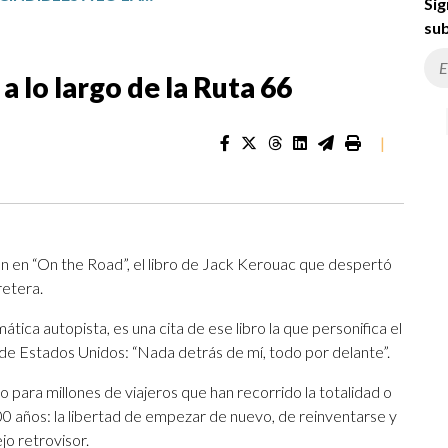
Sig
sub
a lo largo de la Ruta 66
|
ran en “On the Road”, el libro de Jack Kerouac que despertó
retera.
ica autopista, es una cita de ese libro la que personifica el
 de Estados Unidos: “Nada detrás de mí, todo por delante”.
o para millones de viajeros que han recorrido la totalidad o
0 años: la libertad de empezar de nuevo, de reinventarse y
jo retrovisor.