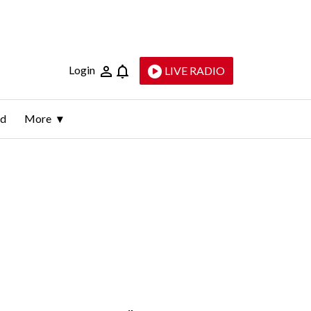
Login
LIVE RADIO
ld
More