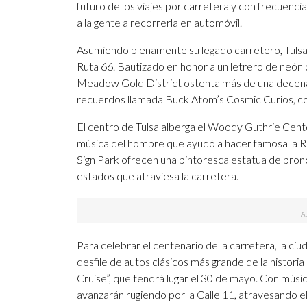
futuro de los viajes por carretera y con frecuenci
a la gente a recorrerla en automóvil.
Asumiendo plenamente su legado carretero, Tulsa 
Ruta 66. Bautizado en honor a un letrero de neón 
Meadow Gold District ostenta más de una decena 
recuerdos llamada Buck Atom’s Cosmic Curios, con
El centro de Tulsa alberga el Woody Guthrie Center
música del hombre que ayudó a hacer famosa la R
Sign Park ofrecen una pintoresca estatua de bronce
estados que atraviesa la carretera.
Para celebrar el centenario de la carretera, la c
desfile de autos clásicos más grande de la histori
Cruise”, que tendrá lugar el 30 de mayo. Con música
avanzarán rugiendo por la Calle 11, atravesando 