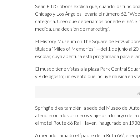
Sean FitzGibbons explica que, cuando los funciona
Chicago y Los Ángeles llevaría el número 62, “Woo
categoría. Creo que deberíamos ponerle el 66’. S
medida, una decisión de marketing”.
El History Museum on The Square de FitzGibbons 
titulada “Miles of Memories” —del 1 de junio al 2
escolar, cuya apertura está programada para el añ
El museo tiene vistas a la plaza Park Central Squar
y 8 de agosto; un evento que incluye música en viv
Springfield es también la sede del Museo del Aut
atendieron a los primeros viajeros a lo largo de 
el motel Route 66 Rail Haven, inaugurado en 1938
A menudo llamado el “padre de la Ruta 66”, el emp