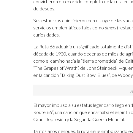
convirtieron el recorrido completo de la ruta en un
de deseos.
Sus esfuerzos coincidieron con el auge de las vac
servicios emblemáticos tales como
diners
(restaur
curiosidades.
La Ruta 66 adquirió un significado totalmente dist
década de 1930, cuando decenas de miles de agricu
como el camino hacia la “tierra prometida” de Cali
“The Grapes of Wrath”, de John Steinbeck —quien 
en la canción “Talking Dust Bowl Blues”, de Woody
El mayor impulso a su estatus legendario llegó e
Route 66”, una canción que encarnaba el espíritu de
Gran Depresión y la Segunda Guerra Mundial.
Tantos años después, la ruta sigue simbolizando e