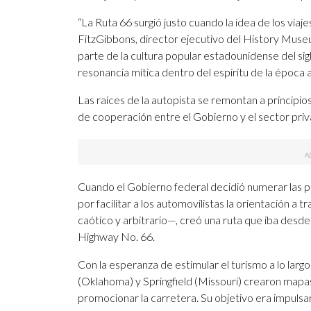
“La Ruta 66 surgió justo cuando la idea de los via
FitzGibbons, director ejecutivo del History Museu
parte de la cultura popular estadounidense del sig
resonancia mítica dentro del espíritu de la época a
Las raíces de la autopista se remontan a principi
de cooperación entre el Gobierno y el sector priv
Cuando el Gobierno federal decidió numerar las pr
por facilitar a los automovilistas la orientación 
caótico y arbitrario—, creó una ruta que iba desd
Highway No. 66.
Con la esperanza de estimular el turismo a lo lar
(Oklahoma) y Springfield (Missouri) crearon mapas,
promocionar la carretera. Su objetivo era impulsar