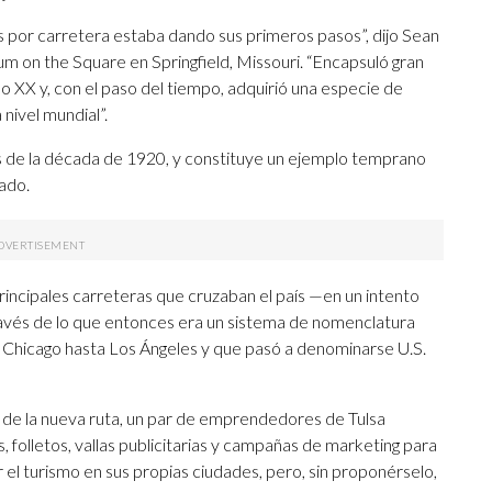
jes por carretera estaba dando sus primeros pasos”, dijo Sean
m on the Square en Springfield, Missouri. “Encapsuló gran
lo XX y, con el paso del tiempo, adquirió una especie de
 nivel mundial”.
os de la década de 1920, y constituye un ejemplo temprano
ado.
incipales carreteras que cruzaban el país —en un intento
a través de lo que entonces era un sistema de nomenclatura
e Chicago hasta Los Ángeles y que pasó a denominarse U.S.
go de la nueva ruta, un par de emprendedores de Tulsa
 folletos, vallas publicitarias y campañas de marketing para
 el turismo en sus propias ciudades, pero, sin proponérselo,