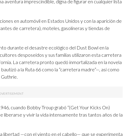
a aventura imprescindible, digna de figurar en cualquier lista
aciones en automóvil en Estados Unidos y con la aparición de
antes de carretera), moteles, gasolineras y tiendas de
into durante el desastre ecológico del Dust Bowl en la
ltores desposeídos y sus familias utilizaron esta carretera
fornia. La carretera pronto quedó inmortalizada en la novela
bautizó a la Ruta 66 como la “carretera madre”—, así como
 Guthrie.
n 1946, cuando Bobby Troup grabó “(Get Your Kicks On)
 liberarse y vivir la vida intensamente tras tantos años de la
sa libertad —con el viento en el cabello— que se experimenta