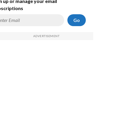
n up or manage your email
scriptions
Go