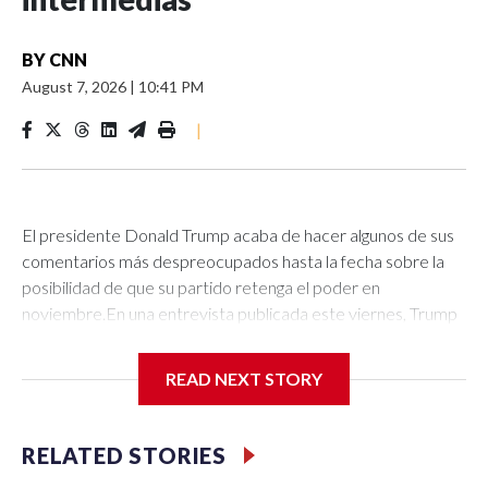
BY
CNN
August 7, 2026
|
10:41 PM
|
El presidente Donald Trump acaba de hacer algunos de sus
comentarios más despreocupados hasta la fecha sobre la
posibilidad de que su partido retenga el poder en
noviembre.En una entrevista publicada este viernes, Trump
negó que le fuera indiferente la suerte del Partido
Republicano en las elecciones intermedias. Sin embargo, no
READ NEXT STORY
disipó realmente la idea de que no le interesa demasiado
jugar en equipo ni hacer lo que su partido necesita.En la
entrevista con Punchbowl News, grabada el jueves, Jake
RELATED STORIES
Sherman le preguntó a Trump sobre la narrativa de que