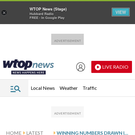
WTOP News (Stage)
VIEW
×
Hubbard Radio
FREE - In Google Play
Skip to main content
Skip to footer
LIVE RADIO
Local News
Weather
Traffic
HOME
LATEST
WINNING NUMBERS DRAWN IN SUNDAY’S DELAWARE PLAY 5 NIGHT