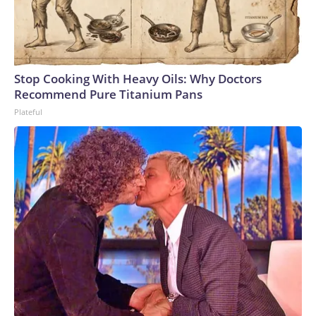
Las encuestas recientes, incluidas las de la CNN, muestran
un descontento generalizado entre los republicanos y los
independientes con inclinación republicana respecto a
muchas de las acciones de Trump; a menudo, los
Stop Cooking With Heavy Oils: Why Doctors
porcentajes de insatisfacción alcanzan el 30 %, 40 %, 50 % o
Recommend Pure Titanium Pans
más.Y ese es el otro punto clave aquí. Incluso cuando cosas
Plateful
como los aranceles, la guerra con Irán y los esfuerzos de
Trump por poner su nombre en cosas y renovar Washington,
obtienen resultados muy malos en las encuestas, no ha
mostrado ningún interés en dar marcha atrás para ayudar
políticamente a su partido.De hecho, recientemente Trump
ha decidido insistir en temas que generan una enorme
división dentro de su propio partido, como su empeño en
eliminar el filibusterismo parlamentario y en impulsar la “Ley
SAVE America”, una iniciativa que no parece tener ninguna
posibilidad de ser aprobada.Mientras tanto, mantiene
comentarios superficiales que sugieren que la campaña de
2026 le importa poco.Ya en mayo, cuando se le preguntó si