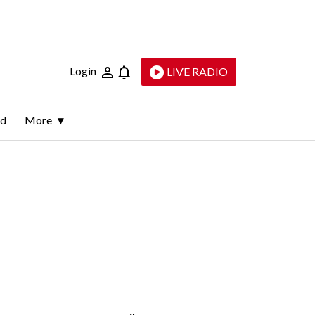
Login
LIVE RADIO
ld
More