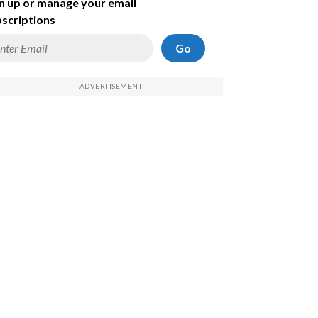
n up or manage your email
scriptions
Go