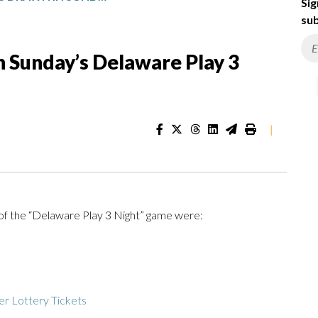
Sig
sub
 Sunday’s Delaware Play 3
|
of the “Delaware Play 3 Night” game were:
r Lottery Tickets