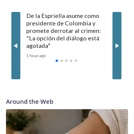
De la Espriella asume como
El máxi
presidente de Colombia y
explora 
promete derrotar al crimen:
con Irá
"La opción del diálogo está
limitada
agotada"
según f
1 hour ago
1 hour ago
Around the Web