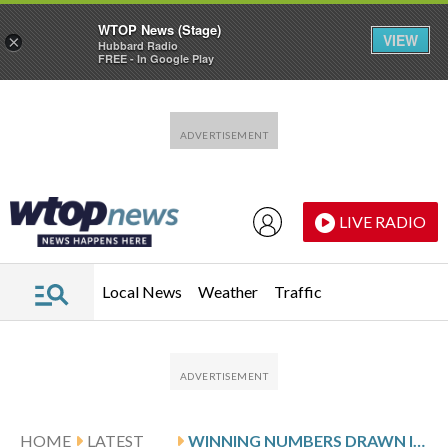
WTOP News (Stage)
VIEW
×
Hubbard Radio
FREE - In Google Play
Skip to main content
Skip to footer
LIVE RADIO
Local News
Weather
Traffic
HOME
LATEST
WINNING NUMBERS DRAWN IN SUNDAY’S DELAWARE MULTI-WIN LOTTO