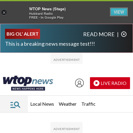
WTOP News (Stage)
VIEW
×
Hubbard Radio
FREE - In Google Play
Skip to main content
Skip to footer
BIG OL' ALERT
READ MORE
|
This is a breaking news message test!!!
LIVE RADIO
Local News
Weather
Traffic