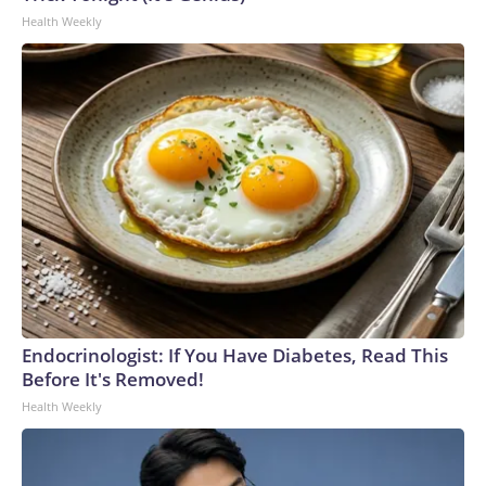
Network, Inc., a Warner Bros. Discovery Company. All
Health Weekly
rights reserved.
Endocrinologist: If You Have Diabetes, Read This
Before It's Removed!
Health Weekly