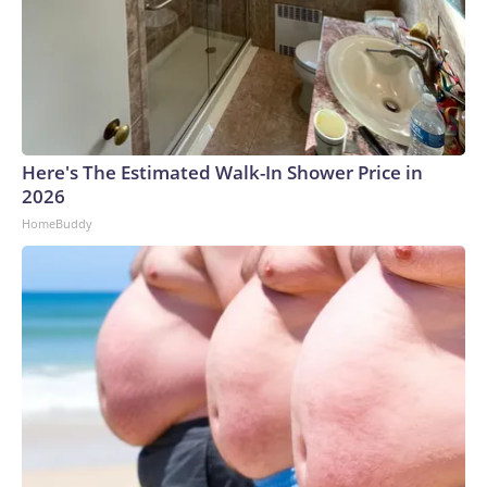
parte del Gobierno de Venezuela por su labor como vocera
en el caso Fernando Albán, opositor que murió en octubre
de ese mismo año tras caer del décimo piso del edificio del
Servicio Bolivariano de Inteligencia (SEBIN).El Gobierno de
Venezuela alegó en ese momento que Albán se había
arrojado por una ventana al vacío, pero sus abogados y
Here's The Estimated Walk-In Shower Price in
representantes de la oposición rechazaron esta explicación
2026
y calificaron el hecho como un asesinato.CNN consultó al
HomeBuddy
Gobierno actual de Venezuela por las denuncias de
amenazas y acosos realizadas por Figuera en torno a este
caso y espera respuesta.Figuera vive en Valencia, España,
desde su salida de Venezuela en 2018. En enero de 2023, los
exdiputados de la oposición electos en 2015, cuyos
mandatos terminaron en 2021 y que no reconocen la
Asamblea Nacional de mayoría chavista, la eligieron como
presidenta del cuerpo legislativo.Pocos días después de
esta designación, el Gobierno de Venezuela emitió órdenes
de aprehensión y alerta roja para cinco exdiputados