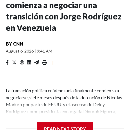
comienza a negociar una
transición con Jorge Rodríguez
en Venezuela
BY
CNN
August 6, 2026
|
9:41 AM
|
La transición política en Venezuela finalmente comienza a
negociarse, siete meses después de la detención de Nicolás
Maduro por parte de EE.UU. y el ascenso de Delcy
Rodríguez como presidenta encargada.Dinorah Figuera,
presidenta de la Asamblea Nacional de Venezuela electa en
2015, la última considerada legítima por parte de la
READ NEXT STORY