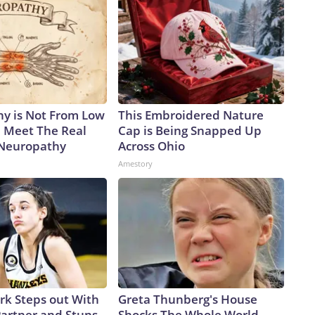
adió: “No tengo prisa. Nunca piensas: ‘Oh, las elecciones
 semana más tarde: “No me importan las elecciones
ews a principios de esta semana, Trump también sugirió que
án en lugar de limitarse a terminarla, a pesar de que, en este
tremadamente remota. Cuando el presentador Trace
r abandonar la partida y dejar de intentar negociar (dada la
, el presidente sugirió que ese momento no llegaría
y is Not From Low
This Embroidered Nature
, la gente habla de las elecciones de mitad de periodo. Para
. Meet The Real
Cap is Being Snapped Up
”.Sin embargo, el Partido Republicano no dispone de mucho
 Neuropathy
Across Ohio
de la gasolina derivados de la prolongada guerra resultaron
Amestory
o apetecible para los votantes.Este tipo de comentarios de
iere que Irán haga concesiones, no conviene dejar entrever
 las elecciones intermedias; eso perjudica la capacidad de
ar a preguntarse si Trump, en el fondo de su corazón, lo
a con Irán pueda costarle a su partido en noviembre.Además,
sugiera que son ellos —y no la guerra ni el resto de sus
ro sus mayorías.The-CNN-Wire™ & © 2026 Cable News
 All rights reserved.
ark Steps out With
Greta Thunberg's House
artner and Stuns
Shocks The Whole World,