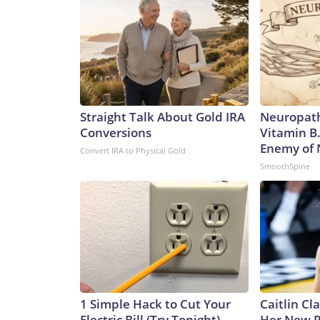
arma nuclear. Eso es todo”.Una semana después, añ
intermedias… tengo prisa’. No tengo prisa”.Y otra
intermedias”.En una entrevista concedida a Fox N
su objetivo era, en realidad, ganar la guerra con Ir
momento, la victoria parece una posibilidad ex
Gallagher le preguntó a Trump cuándo podría decidi
falta de fiabilidad de los iraníes en este aspecto)
Straight Talk About Gold IRA
Neuropath
pronto.“Tengo mucho tiempo”, dijo Trump. “Ya sabes
Conversions
Vitamin B
las elecciones intermedias, quieren ver victorias
Enemy of
Convert IRA to Physical Gold
tiempo en el plano político. Los elevados precios 
SmoothSpine
ser la guinda en mal estado de un helado muy poc
Trump tienen cierto sentido estratégico. Si se qu
que se tiene prisa por salir del conflicto debido a
presión.Pero los republicanos quizá quieran empez
dice en serio, y que no le importa lo que la guerr
los republicanos deben de estar furiosos de que él 
acciones impopulares— quienes ponen en pelig
Network, Inc., a Warner Bros. Discovery Company.
1 Simple Hack to Cut Your
Caitlin Cl
Electric Bill (Try Tonight)
Her New P