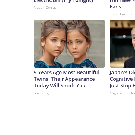
Fans
MadeInGenius
Rank Upwards
9 Years Ago Most Beautiful
Japan's Ol
Twins. Their Appearance
Cognitive 
Today Will Shock You
Just Stop 
novelodge
Cognitive Decli