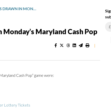
WINNING NUMBERS DRAWN IN MONDAY’S MARYLAND CASH POP
Sig
sub
n Monday’s Maryland Cash Pop
|
 “Maryland Cash Pop” game were:
r Lottery Tickets