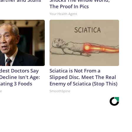
The Proof In Pics
Your Health Agent
dest Doctors Say
Sciatica is Not From a
Decline Isn't Age:
Slipped Disc. Meet The Real
Eating 3 Foods
Enemy of Sciatica (Stop This)
ne
SmoothSpine