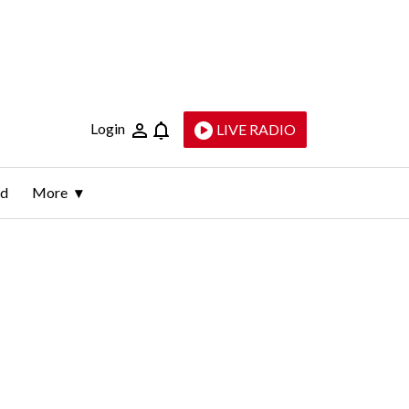
Login
LIVE RADIO
ld
More