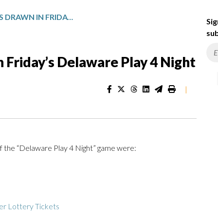
WINNING NUMBERS DRAWN IN FRIDAY’S DELAWARE PLAY 4 NIGHT
Sig
sub
Friday’s Delaware Play 4 Night
|
of the “Delaware Play 4 Night” game were:
r Lottery Tickets