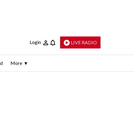
Login
LIVE RADIO
ld
More