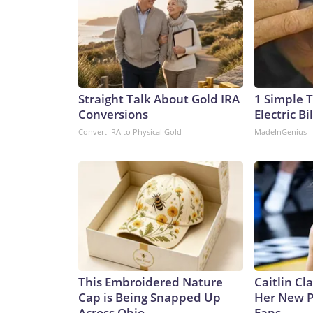
Straight Talk About Gold IRA
1 Simple T
Conversions
Electric Bi
Convert IRA to Physical Gold
MadeInGenius
This Embroidered Nature
Caitlin Cl
Cap is Being Snapped Up
Her New P
Across Ohio
Fans