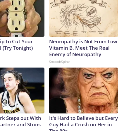
ip to Cut Your
Neuropathy is Not From Low
ll (Try Tonight)
Vitamin B. Meet The Real
Enemy of Neuropathy
SmoothSpine
ark Steps out With
It's Hard to Believe but Every
artner and Stuns
Guy Had a Crush on Her in
The 80s