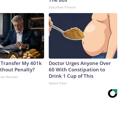
Suburban Finance
 Transfer My 401k
Doctor Urges Anyone Over
ithout Penalty?
60 With Constipation to
Drink 1 Cup of This
dian Reviews
Native Fiber