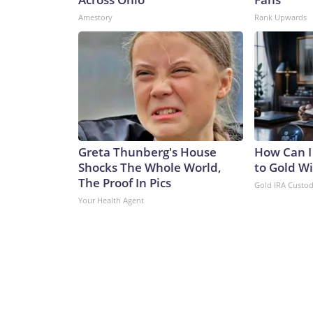
Amestory
Rank Upwards
Greta Thunberg's House
How Can I
Shocks The Whole World,
to Gold W
The Proof In Pics
Gold IRA Custo
Your Health Agent