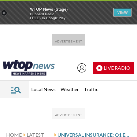
WTOP News (Stage)
VIEW
×
Hubbard Radio
FREE - In Google Play
Skip to main content
Skip to footer
LIVE RADIO
Local News
Weather
Traffic
HOME
LATEST
UNIVERSAL INSURANCE: Q1 EARNINGS SNAPSHOT