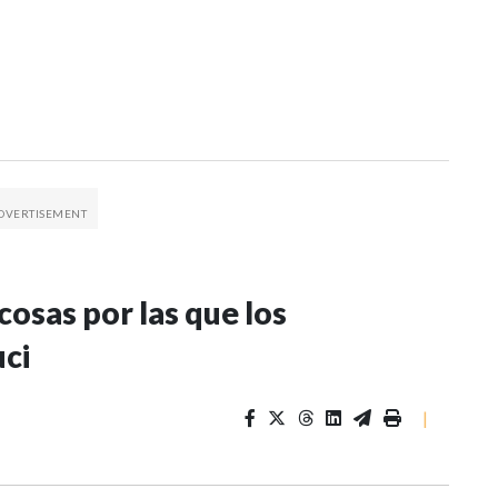
osas por las que los
uci
|