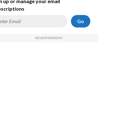
n up or manage your email
scriptions
Go