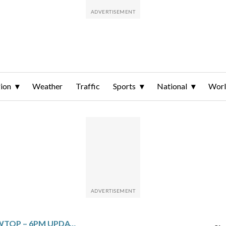
ion
Weather
Traffic
Sports
National
Wor
TOP NEWS FROM WTOP – 6PM UPDATE – APRIL 17, 2026