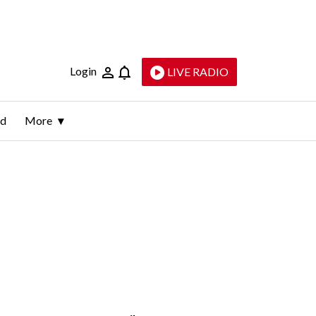
Login
LIVE RADIO
ld
More