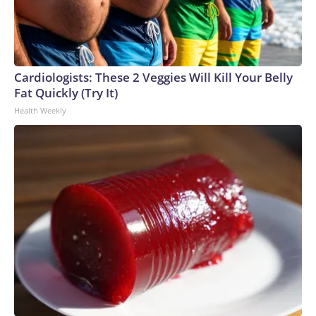
en contacto con las autoridades para obtener más
información.El caso está a cargo del Tribunal de Distrito para
el Distrito Sur de Nueva York, segúnel NYPD. CNN se ha
puesto en contacto con el Tribunal de Distrito y la Fiscalía
del Distrito de Manhattan para obtener comentarios. La
Cardiologists: These 2 Veggies Will Kill Your Belly
Guardia Costera está llevando a cabo la investigación junto
Fat Quickly (Try It)
con el Servicio de Investigación de la Guardia Costera y el
Health Weekly
NYPD.“Estamos comprometidos a exigir responsabilidades
a los operadores ilegales con todo el peso de la ley para
garantizar la seguridad de todos en nuestras vías
navegables”, dijo la capitana Doreen McCarthy, comandante
del Sector Nueva York de la Guardia Costera.El domingo, las
autoridades recuperaron la embarcación del puerto de
Nueva York. Un video compartido con CNN mostraba el
barco volcado y flotando con el casco al descubierto,
mientras agentes de la policía de Nueva York coordinaban
las labores de recuperación.Según la Guardia Costera, si la
embarcación transporta pasajeros de pago, las normas
federales generalmente exigen credenciales e inspecciones