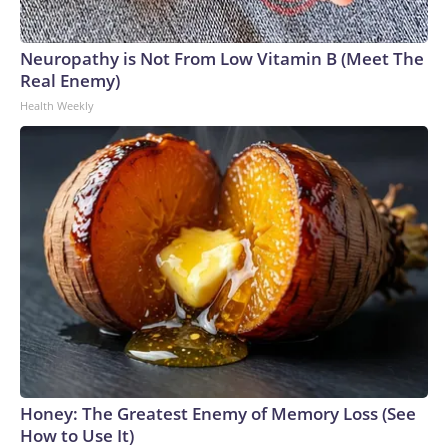
sudamericano que se opuso a los planes— ha manifestado
que no apoyará la convocatoria de un congreso
Neuropathy is Not From Low Vitamin B (Meet The
extraordinario para votar sobre el futuro de Infantino y que
Real Enemy)
respetará el calendario previsto para las elecciones
Health Weekly
presidenciales, programadas para principios del próximo
año.La Confederación Africana de Fútbol, que depende más
del dinero que distribuye la FIFA que otras confederaciones
continentales, ha respaldado a Infantino.The-CNN-Wire™ &
© 2026 Cable News Network, Inc., a Warner Bros.
Discovery Company. All rights reserved.
Honey: The Greatest Enemy of Memory Loss (See
How to Use It)