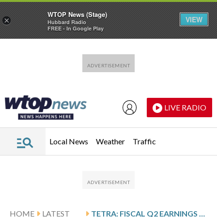
WTOP News (Stage)
VIEW
×
Hubbard Radio
FREE - In Google Play
Skip to main content
Skip to footer
LIVE RADIO
Local News
Weather
Traffic
HOME
LATEST
TETRA: FISCAL Q2 EARNINGS SNAPSHOT