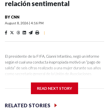
relación sentimental
BY
CNN
August 8, 2026
|
4:16 PM
|
El presidente de la FIFA, Gianni Infantino, negó un informe
según el cual una conducta inapropiada motivó un “pago de
salida” de seis cifras realizado a una mujer durante sus años
como secretario general de la Unión de Asociaciones
Europeas de Fútbol (UEFA, por sus siglas en inglés).La UEFA
confirmó el pago a la mujer y señaló que, aunque no era
READ NEXT STORY
irregular en ese momento, desde entonces las regulaciones
internas se han “endurecido”.El periódico británico The
Telegraph fue el primero en informar sobre las acusaciones
RELATED STORIES
de que la mujer recibió el pago debido a una relación