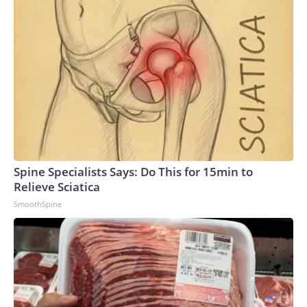
demuestra que las actividades mentalmente estimulantes
protejan el cerebro, pero los hallazgos coinciden con un
creciente cuerpo de investigación que sugiere que el
compromiso cognitivo ayuda a reducir el riesgo de
demencia. Estudios previos también han encontrado
diferencias entre comportamientos sedentarios pasivos,
como ver televisión, y otros más mentalmente activos,
incluidos resolver rompecabezas y estar mentalmente
involucrado durante el trabajo.CNN: ¿Demuestra este
estudio que ver la televisión causa cambios cerebrales
negativos?Wen: No. Este fue un estudio observacional, lo
Spine Specialists Says: Do This for 15min to
que significa que puede identificar asociaciones, pero no
Relieve Sciatica
establecer causa y efecto.Es posible que las personas que
SmoothSpine
veían más televisión difirieran de las que veían menos en
aspectos que los investigadores no pudieron explicar
completamente, a pesar de haber ajustado por muchos
factores, como la edad, la educación, la actividad física, el
tabaquismo, el consumo de alcohol, la diabetes, la
hipertensión y el índice de masa corporal.También es posible