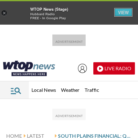
WTOP News (Stage)
VIEW
×
Hubbard Radio
FREE - In Google Play
Skip to main content
Skip to footer
LIVE RADIO
Local News
Weather
Traffic
HOME
LATEST
SOUTH PLAINS FINANCIAL: Q1 EARNINGS SNAPSHOT