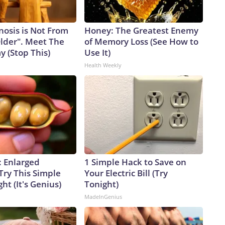
nosis is Not From
Honey: The Greatest Enemy
Older". Meet The
of Memory Loss (See How to
 (Stop This)
Use It)
Health Weekly
: Enlarged
1 Simple Hack to Save on
Try This Simple
Your Electric Bill (Try
ht (It's Genius)
Tonight)
MadeInGenius