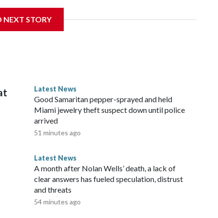
D NEXT STORY
Latest News
at
Good Samaritan pepper-sprayed and held
Miami jewelry theft suspect down until police
arrived
51 minutes ago
Latest News
A month after Nolan Wells’ death, a lack of
clear answers has fueled speculation, distrust
and threats
54 minutes ago