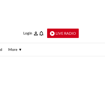
Login
LIVE RADIO
ld
More