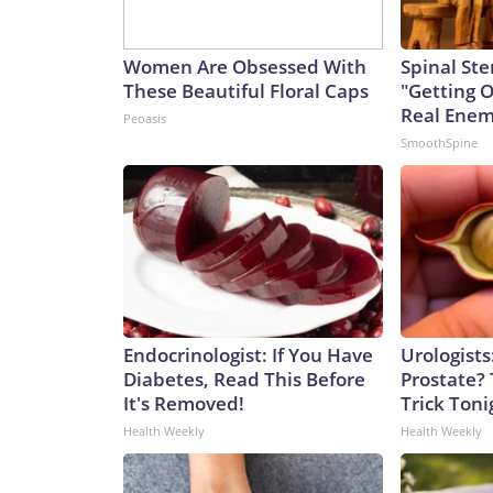
Women Are Obsessed With
Spinal Ste
These Beautiful Floral Caps
"Getting 
Real Enemy
Peoasis
SmoothSpine
Endocrinologist: If You Have
Urologists
Diabetes, Read This Before
Prostate? 
It's Removed!
Trick Tonig
Health Weekly
Health Weekly