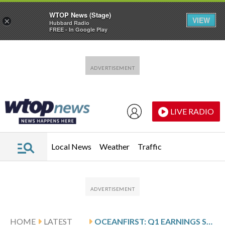
WTOP News (Stage)
VIEW
×
Hubbard Radio
FREE - In Google Play
Skip to main content
Skip to footer
LIVE RADIO
Local News
Weather
Traffic
HOME
LATEST
OCEANFIRST: Q1 EARNINGS SNAPSHOT