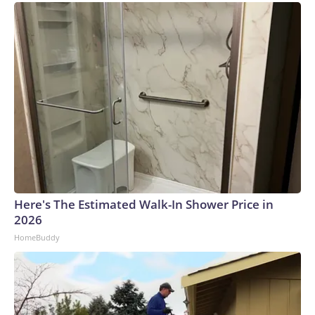
reafirmó esta amenaza incluso después de que se
descartaran los planes de venta con el argumento de que
necesita garantías de que no volverá a ocurrir nada
parecido.Si esa amenaza se materializara, devaluaría
enormemente cualquier Mundial, ya que seis de los 10
mejores equipos actuales, tanto del fútbol masculino como
femenino, no competirían en el torneo.FIFPRO, el sindicato
de jugadores, también ha declarado que la confianza en la
cúpula directiva de la FIFA “se rompió definitivamente”.No
obstante, la Conmebol —organismo rector del fútbol
sudamericano que se opuso a los planes— ha manifestado
que no apoyará la convocatoria de un congreso
Here's The Estimated Walk-In Shower Price in
extraordinario para votar sobre el futuro de Infantino y que
2026
respetará el calendario previsto para las elecciones
HomeBuddy
presidenciales, programadas para principios del próximo
año.La Confederación Africana de Fútbol, que depende más
del dinero que distribuye la FIFA que otras confederaciones
continentales, ha respaldado a Infantino.The-CNN-Wire™ &
© 2026 Cable News Network, Inc., a Warner Bros.