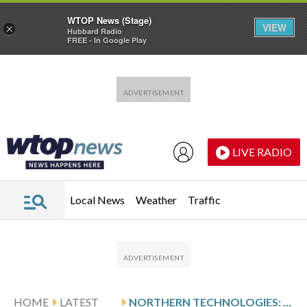
WTOP News (Stage)
VIEW
×
Hubbard Radio
FREE - In Google Play
Skip to main content
Skip to footer
LIVE RADIO
Local News
Weather
Traffic
HOME
LATEST
NORTHERN TECHNOLOGIES: FISCAL Q2 EARNINGS SNAPSHOT