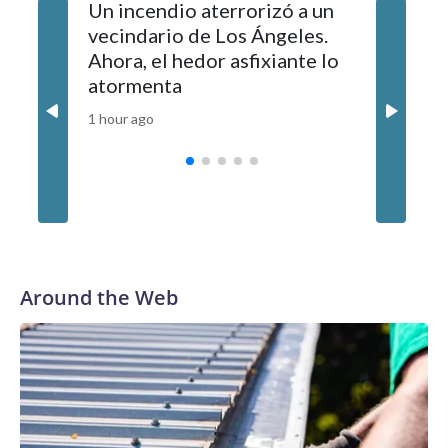
Un incendio aterrorizó a un
Jornada
vecindario de Los Ángeles.
Colombi
Ahora, el hedor asfixiante lo
policial
atormenta
mientra
a 117 pr
1 hour ago
2 hours ag
Around the Web