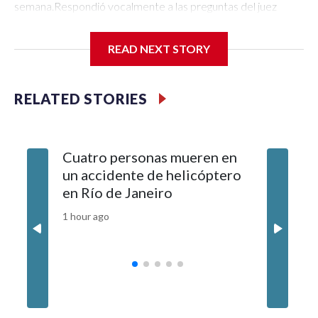
READ NEXT STORY
RELATED STORIES
Cuatro personas mueren en
¿Cómo e
un accidente de helicóptero
empleo p
en Río de Janeiro
gestión 
EE.UU.?
1 hour ago
2 hours ag