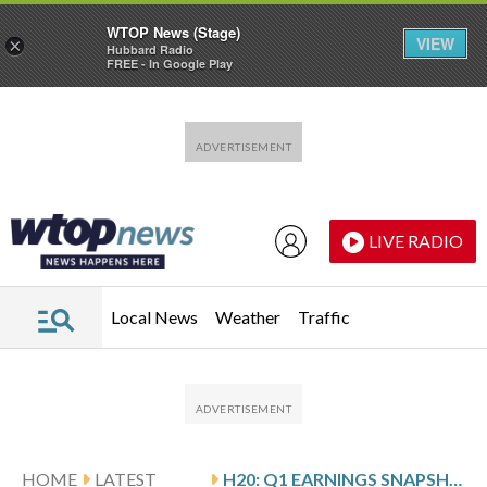
WTOP News (Stage)
VIEW
×
Hubbard Radio
FREE - In Google Play
Skip to main content
Skip to footer
LIVE RADIO
Local News
Weather
Traffic
HOME
LATEST
H20: Q1 EARNINGS SNAPSHOT