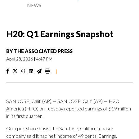
NEWS
H20: Q1 Earnings Snapshot
BY
THE ASSOCIATED PRESS
April 28, 2026
|
4:47 PM
|
SAN JOSE, Calif. (AP) — SAN JOSE, Calif. (AP) — H2O
America (HTO) on Tuesday reported earnings of $19 million
in its first quarter.
On a per-share basis, the San Jose, California-based
company said it had net income of 49 cents. Earnings,