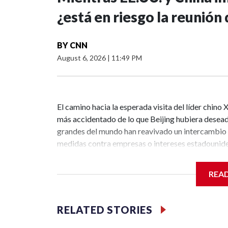
¿está en riesgo la reunión
BY
CNN
August 6, 2026
|
11:49 PM
El camino hacia la esperada visita del líder chino
más accidentado de lo que Beijing hubiera desead
grandes del mundo han reavivado un intercambio d
medidas contra empresas o intereses estadouniden
estadounidenses “erróneas”.EE.UU. prohibió la i
mayoría en China); sancionado a operadores marí
REA
incluido a más de 40 empresas chinas en una lista
humanos; y agregado a dos de las principales univ
amenazó con sancionar a empresas chinas de intelig
RELATED STORIES
tomar las contramedidas necesarias”, dijo el miér