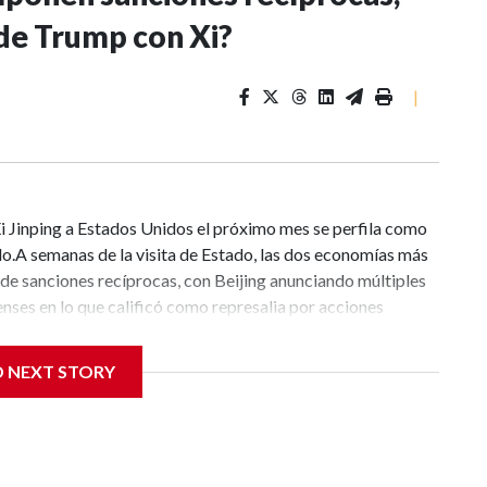
 de Trump con Xi?
|
 Xi Jinping a Estados Unidos el próximo mes se perfila como
o.A semanas de la visita de Estado, las dos economías más
e sanciones recíprocas, con Beijing anunciando múltiples
ses en lo que calificó como represalia por acciones
mportación de nuevos robots humanoides (producidos en su
timos chinos acusados de manejar combustible iraní;
D NEXT STORY
 de entidades por presuntas violaciones de derechos
ersidades civiles a una lista negra del Pentágono. También
encia artificial.Eso dejó a Beijing “sin otra opción que
coles su Ministerio de Comercio al anunciar un paquete que