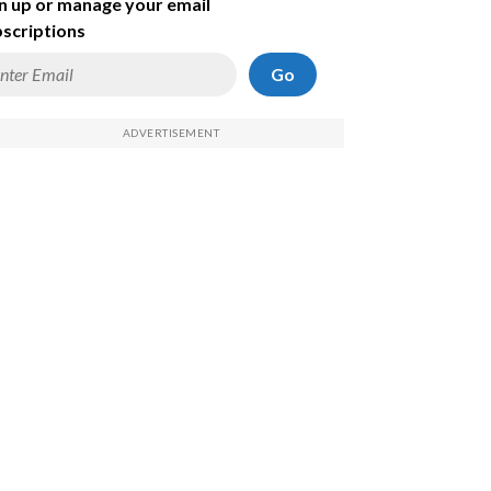
n up or manage your email
scriptions
Go