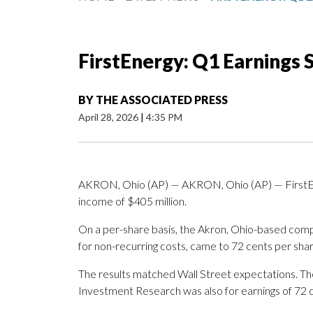
FirstEnergy: Q1 Earnings
BY
THE ASSOCIATED PRESS
April 28, 2026
|
4:35 PM
AKRON, Ohio (AP) — AKRON, Ohio (AP) — FirstEne
income of $405 million.
On a per-share basis, the Akron, Ohio-based compa
for non-recurring costs, came to 72 cents per shar
The results matched Wall Street expectations. Th
Investment Research was also for earnings of 72 