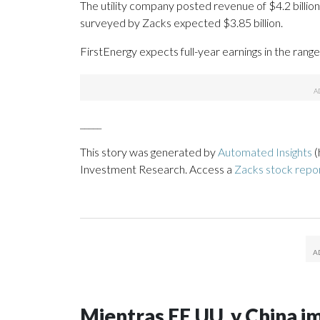
The utility company posted revenue of $4.2 billion
surveyed by Zacks expected $3.85 billion.
FirstEnergy expects full-year earnings in the rang
_____
This story was generated by
Automated Insights
(
Investment Research. Access a
Zacks stock repo
Mientras EE.UU. y China i