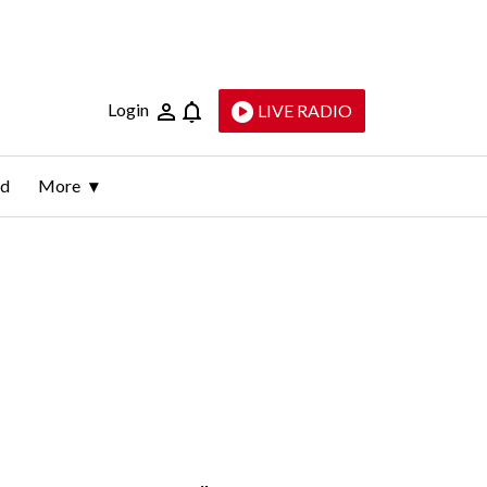
Login
LIVE RADIO
ld
More