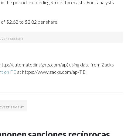
 in the period, exceeding Street forecasts. Four analysts
e of $2.62 to $2.82 per share.
http://automatedinsights.com/ap) using data from Zacks
rt on FE
at https://www.zacks.com/ap/FE
mponen sanciones recíprocas,