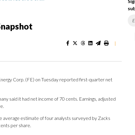
Sig
sub
 Snapshot
|
rgy Corp. (FE) on Tuesday reported first-quarter net
ny said it had net income of 70 cents. Earnings, adjusted
e.
e average estimate of four analysts surveyed by Zacks
cents per share.