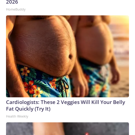
2026
que busque imponer su autoridad”.Por ahora, sin embargo,
HomeBuddy
Infantino y la FIFA siguen intentando luchar contra la
corriente.The-CNN-Wire™ & © 2026 Cable News
Network, Inc., a Warner Bros. Discovery Company. All rights
reserved.
Cardiologists: These 2 Veggies Will Kill Your Belly
Fat Quickly (Try It)
Health Weekly