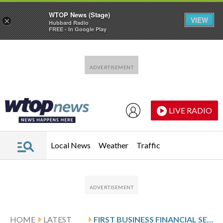
WTOP News (Stage)
VIEW
×
Hubbard Radio
FREE - In Google Play
Skip to main content
Skip to footer
LIVE RADIO
Local News
Weather
Traffic
HOME
LATEST
FIRST BUSINESS FINANCIAL SERVICES: Q1 EARNINGS SNAPSHOT