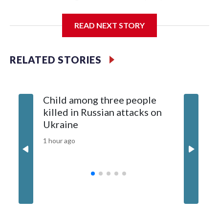
READ NEXT STORY
RELATED STORIES
Child among three people
The US 
killed in Russian attacks on
20 guid
Ukraine
why tha
China
1 hour ago
3 hours ag