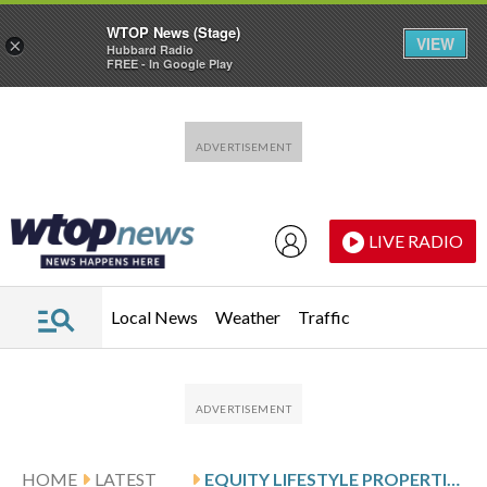
WTOP News (Stage)
VIEW
×
Hubbard Radio
FREE - In Google Play
Skip to main content
Skip to footer
LIVE RADIO
Local News
Weather
Traffic
HOME
LATEST
EQUITY LIFESTYLE PROPERTIES: Q1 EARNINGS SNAPSHOT