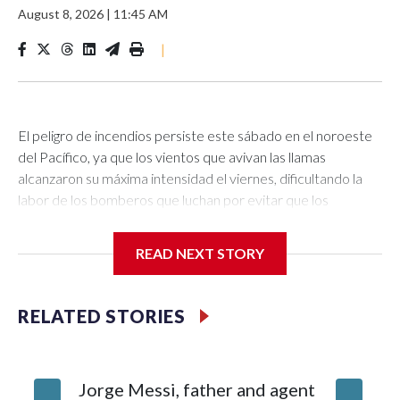
August 8, 2026
|
11:45 AM
|
El peligro de incendios persiste este sábado en el noroeste
del Pacífico, ya que los vientos que avivan las llamas
alcanzaron su máxima intensidad el viernes, dificultando la
labor de los bomberos que luchan por evitar que los
devastadores incendios se propaguen en Spokane,
Washington, y en toda la región. Se han reportado al menos
READ NEXT STORY
tres muertes relacionadas con el fuego.El gobernador de
Washington, Bob Ferguson, anunció el viernes una
emergencia de salud pública declarada por el
RELATED STORIES
Departamento de Salud y Servicios Humanos de EE.UU. en
respuesta a los devastadores incendios forestales en el
estado.Un complejo de tres incendios cerca de Spokane, en
Jorge Messi, father and agent
Basebal
la parte oriental del estado, ha arrasado más de 4.000