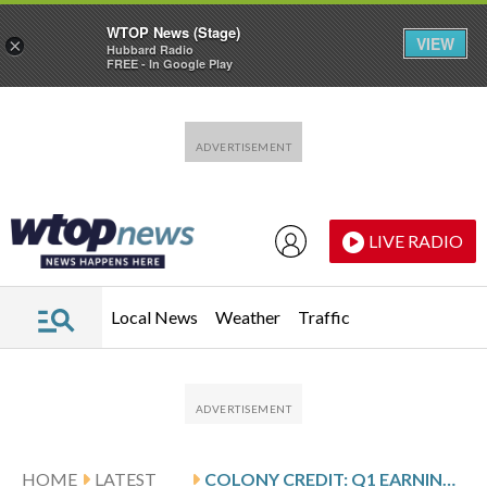
WTOP News (Stage)
VIEW
×
Hubbard Radio
FREE - In Google Play
Skip to main content
Skip to footer
LIVE RADIO
Local News
Weather
Traffic
HOME
LATEST
COLONY CREDIT: Q1 EARNINGS SNAPSHOT