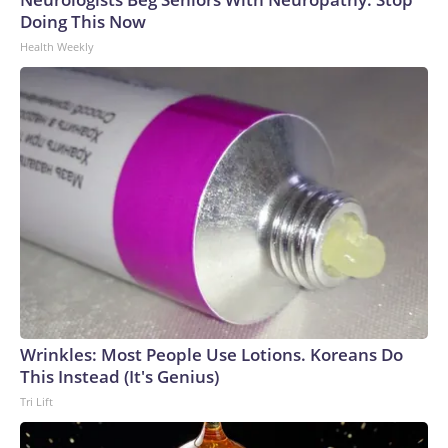
realizada en junio, sin presentar pruebas de sus dichos.En su
Doing This Now
discurso en Cali, De la Espriella también anunció que
Health Weekly
presentará una reforma tributaria, prometió mejorar el
sistema de salud, austeridad en el gasto público y atraer
inversiones, y afirmó que Colombia construirá “alianzas
estratégicas” con países con los que comparta valores y
condenará “toda forma de totalitarismo”.Hacia el final de su
mensaje, se dirigió a su esposa y a sus hijos, a quienes dijo
que los cambios que buscará realizar tienen el objetivo de
que los niños como ellos en el futuro tengan un país
próspero.De la Espriella, el abogado que se presenta como
un “Tigre” y outsider de la política, tuvo este viernes su
primer día en la presidencia. Para él, ahora comenzará el
desafío de gobernar.The-CNN-Wire™ & © 2026 Cable
News Network, Inc., a Warner Bros. Discovery Company.
Wrinkles: Most People Use Lotions. Koreans Do
All rights reserved.
This Instead (It's Genius)
Tri Lift