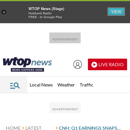
WTOP News (Stage)
VIEW
×
Hubbard Radio
FREE - In Google Play
Skip to main content
Skip to footer
LIVE RADIO
Local News
Weather
Traffic
HOME
LATEST
CNH: Q1 EARNINGS SNAPSHOT