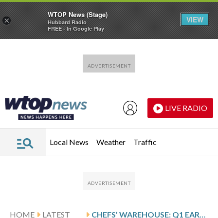
WTOP News (Stage)
VIEW
×
Hubbard Radio
FREE - In Google Play
Skip to main content
Skip to footer
LIVE RADIO
Local News
Weather
Traffic
HOME
LATEST
CHEFS’ WAREHOUSE: Q1 EARNINGS SNAPSHOT