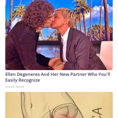
Trump se enfrentaba a varios casos penales.La decisión de
Blanche en abril de ese año de unirse al equipo legal de
Trump sorprendió a quienes lo rodeaban, según varias
personas cercanas. Estaba registrado para votar como
demócrata y quienes lo conocen dicen que no hacía alarde
de sus convicciones políticas. Conocido como un abogado
trabajador que disfrutaba de su labor como fiscal, algunos de
sus antiguos colegas se sorprendieron al verlo asumir ese rol
y hacerse eco de la retórica de su cliente. Incluso esta
misma semana, algunos antiguos colegas seguían
desconcertados y tratando de analizar la transformación de
Blanche.Pero la apuesta dio sus frutos con creces.Blanche
Ellen Degeneres And Her New Partner Who You'll
se convirtió rápidamente en la abogada de confianza de
Easily Recognize
Trump para gestionar tres acusaciones federales.Blanche
Outlier Model
fue uno de los pocos elegidos que acompañaron a Trump y lo
asesoraron durante su juicio penal por soborno en Nueva
York, cuando la libertad del presidente estaba en juego.
Incorporó las quejas de Trump en los informes legales y
adoptó sus argumentos ante el juez, lo que le valió