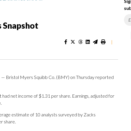
Sig
sub
s Snapshot
|
— Bristol Myers Squibb Co. (BMY) on Thursday reported
had net income of $1.31 per share. Earnings, adjusted for
.
verage estimate of 10 analysts surveyed by Zacks
r share.