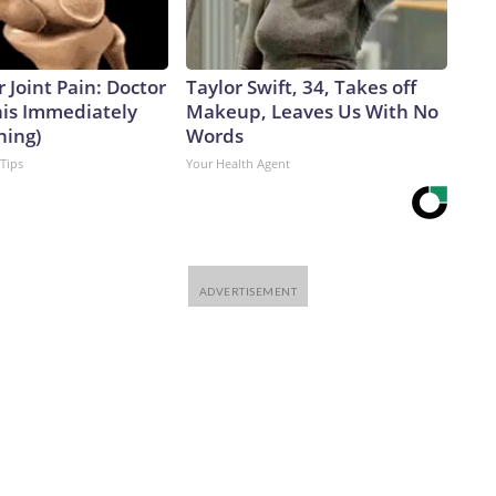
a en que ambas partes interpretan ese término.Para
uerdo para que ambas partes continúen comunicándose y
preta más como un acuerdo para no “excederse” en el uso de
r Joint Pain: Doctor
Taylor Swift, 34, Takes off
omo a través de más controles a la exportación de
his Immediately
Makeup, Leaves Us With No
 observadores.Sin embargo, ninguna de las partes se hace
ning)
Words
duradera.“Tanto China como Estados Unidos son realistas,
 Tips
Your Health Agent
naza posible para sí mismos, y ambos se prepararán para el
elaciones internacionales con sede en Shanghái.Y ambos
tabilidad estratégica constructiva pueden hacer que la
leración de la espiral descendente” en sus relaciones,
rump se reúna con Xi, cualquier cambio en el tono de la
 no solo en si el viaje se lleva a cabo, sino también en su
 percibida por Beijing antes del viaje, el aplazamiento
sidad de Tsinghua.Esto se debe a que ambas partes parecen
 “como un mecanismo para contener crisis más que como una
 lo tanto, la consecuencia más probable no es la
itada … y (un enfoque en) evitar que las disputas
escendente”.The-CNN-Wire™ & © 2026 Cable News