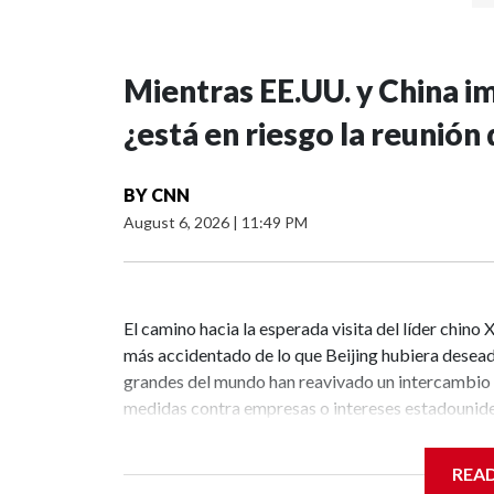
Mientras EE.UU. y China i
¿está en riesgo la reunión
BY
CNN
August 6, 2026
|
11:49 PM
El camino hacia la esperada visita del líder chino
más accidentado de lo que Beijing hubiera desead
grandes del mundo han reavivado un intercambio d
medidas contra empresas o intereses estadouniden
estadounidenses “erróneas”.EE.UU. prohibió la i
mayoría en China); sancionado a operadores marí
REA
incluido a más de 40 empresas chinas en una lista