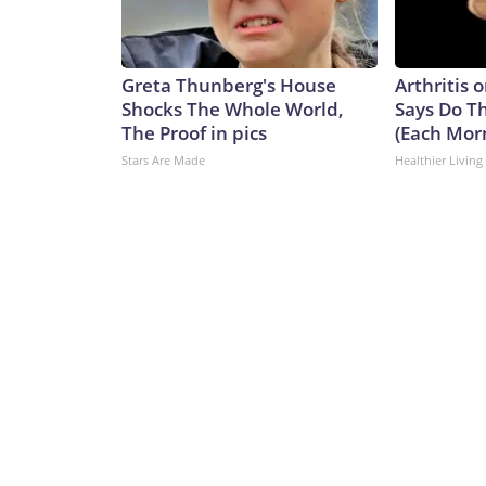
impulsa las fricciones actuales puede ser la form
Washington, esto parece entenderse como un ac
gestionando las tensiones. Para Beijing, se inter
Greta Thunberg's House
Arthritis o
restricciones basadas en la seguridad nacional, c
Shocks The Whole World,
Says Do T
tecnología o prohibiciones de importación, según
The Proof in pics
(Each Mor
ilusiones sobre la naturaleza de la competencia 
Stars Are Made
Healthier Living
quieren que el otro país represente la menor ame
peor escenario”, dijo Shen Dingli, académico de r
saben que la comunicación y el objetivo de esa es
competencia sea menos dañina y “ralenticen la ace
añadió.Con más de un mes por delante hasta que T
relación entre Estados Unidos y China podría influir
alcance.Incluso si Washington cruza una línea roja
puede no ser automático, según Sun, de la Univer
considerar ahora la diplomacia al más alto nivel
recompensa por unas buenas relaciones”, dijo.“Por
cancelación, sino una agenda de la cumbre más lim
acumuladas desencadenen una nueva espiral d