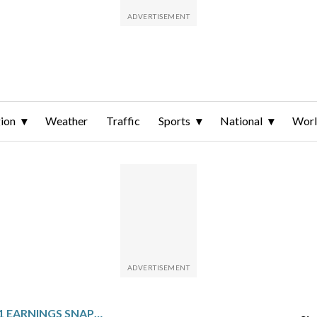
ion
Weather
Traffic
Sports
National
Wor
BRISTOL MYERS: Q1 EARNINGS SNAPSHOT