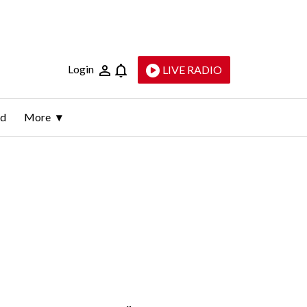
Login
LIVE RADIO
ld
More