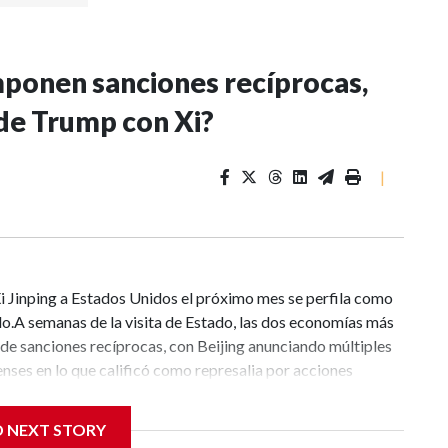
mponen sanciones recíprocas,
 de Trump con Xi?
|
 Xi Jinping a Estados Unidos el próximo mes se perfila como
o.A semanas de la visita de Estado, las dos economías más
e sanciones recíprocas, con Beijing anunciando múltiples
ses en lo que calificó como represalia por acciones
mportación de nuevos robots humanoides (producidos en su
timos chinos acusados de manejar combustible iraní;
D NEXT STORY
 de entidades por presuntas violaciones de derechos