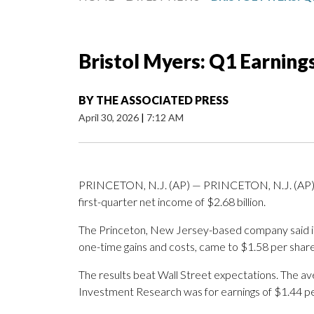
Bristol Myers: Q1 Earning
BY
THE ASSOCIATED PRESS
April 30, 2026
|
7:12 AM
PRINCETON, N.J. (AP) — PRINCETON, N.J. (AP) 
first-quarter net income of $2.68 billion.
The Princeton, New Jersey-based company said it 
one-time gains and costs, came to $1.58 per share
The results beat Wall Street expectations. The a
Investment Research was for earnings of $1.44 pe