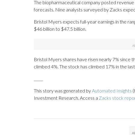
The biopharmaceutical company posted revenue of 
forecasts. Nine analysts surveyed by Zacks expect
Bristol Myers expects full-year earnings in the ran
$46 billion to $47.5 billion.
Bristol Myers shares have risen nearly 7% since th
climbed 4%. The stock has climbed 17% in the las
_____
This story was generated by
Automated Insights
(
Investment Research. Access a
Zacks stock rep