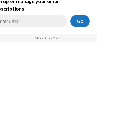
n up or manage your email
scriptions
Go