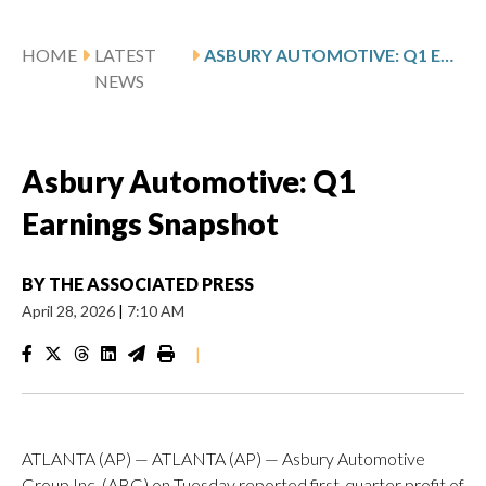
HOME
LATEST
ASBURY AUTOMOTIVE: Q1 EARNINGS SNAPSHOT
NEWS
Asbury Automotive: Q1
Earnings Snapshot
BY
THE ASSOCIATED PRESS
April 28, 2026
|
7:10 AM
|
ATLANTA (AP) — ATLANTA (AP) — Asbury Automotive
Group Inc. (ABG) on Tuesday reported first-quarter profit of