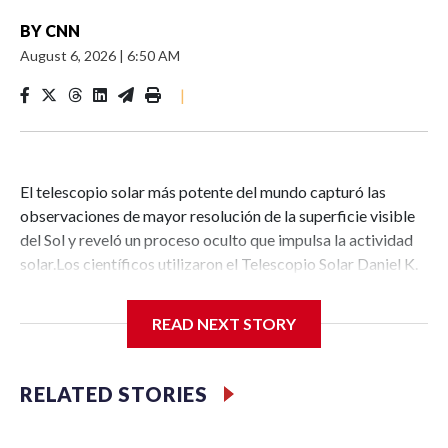
BY
CNN
August 6, 2026
|
6:50 AM
|
El telescopio solar más potente del mundo capturó las
observaciones de mayor resolución de la superficie visible
del Sol y reveló un proceso oculto que impulsa la actividad
solar.Los científicos utilizaron el Telescopio Solar Daniel K.
Inouye de la Fundación Nacional de Ciencias, ubicado cerca
de la cima de Haleakalā, un volcán en la isla hawaiana de
READ NEXT STORY
Maui, para observar con gran detalle una zona
magnéticamente activa cerca de una mancha solar. Las
manchas solares se consideran puntos calientes de
RELATED STORIES
actividad solar.Las imágenes y los videos en cámara rápida
que obtuvieron revelan una visión sin precedentes de la