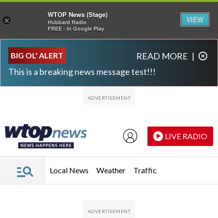
WTOP News (Stage)
VIEW
×
Hubbard Radio
FREE - In Google Play
Skip to main content
Skip to footer
BIG OL' ALERT
READ MORE
|
This is a breaking news message test!!!
LIVE RADIO
Local News
Weather
Traffic