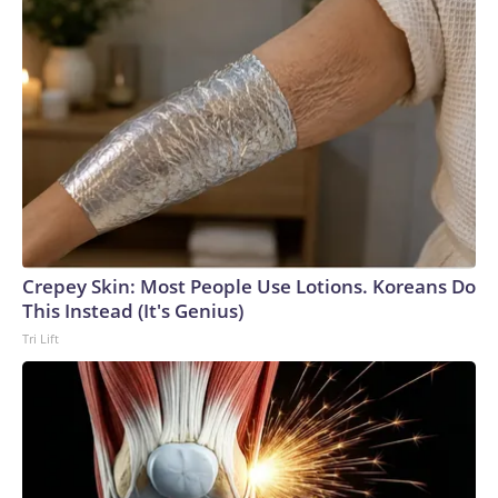
atendida en una clínica, dijo su hermano.El hermano de la
jueza publicó en redes sociales la notificación en donde se
constata la libertad plena para ella. El documento anuncia “la
extinción” de la pena de cinco años dictada contra la jueza
por el delito de corrupción propia y, con ello, la extinción de
su responsabilidad en el caso.El caso, sin embargo, dista de
tener cinco años de antigüedad. La detención en 2009 fue el
primer episodio del largo proceso en contra de Afiuni. En
febrero de 2011, las autoridades le concedieron a la jueza
llevar su proceso bajo detención domiciliaria por problemas
de salud, según registros de la organización Amnistía
Crepey Skin: Most People Use Lotions. Koreans Do
Internacional. Durante los 14 meses que estuvo en prisión,
This Instead (It's Genius)
tanto Afiuni como su defensa afirmaron que la jueza fue
Tri Lift
sometida a violaciones de derechos humanos. En junio de
2013, Afiuni obtuvo la libertad condicional bajo ciertos
requisitos, como presentarse cada 15 días ante el tribunal,
no salir del país, no hablar con medios de comunicación ni
escribir en redes sociales. El caso volvió a dar un giro
completo en marzo de 2019, cuando un tribunal de Caracas