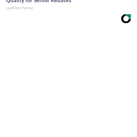
Qualify for Senior Rebates
LeafFilter Partner