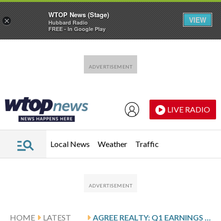
WTOP News (Stage)
VIEW
×
Hubbard Radio
FREE - In Google Play
Skip to main content
Skip to footer
LIVE RADIO
Local News
Weather
Traffic
HOME
LATEST
AGREE REALTY: Q1 EARNINGS SNAPSHOT