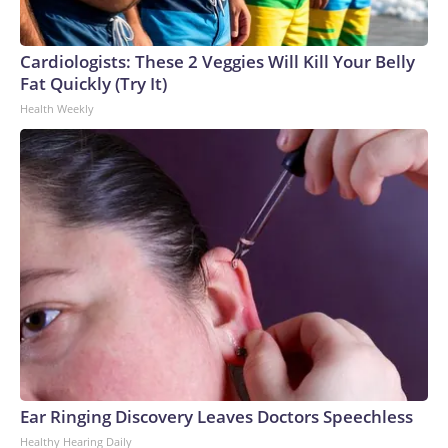
tiempo, advirtiendo que impulsar políticas de vacunación
controvertidas es muy impopular y podría alejar a los
Cardiologists: These 2 Veggies Will Kill Your Belly
votantes antes de las elecciones de mitad de mandato de
Fat Quickly (Try It)
noviembre.The-CNN-Wire™ & © 2026 Cable News
Health Weekly
Network, Inc., a Warner Bros. Discovery Company. All rights
reserved.
Ear Ringing Discovery Leaves Doctors Speechless
Healthy Hearing Daily