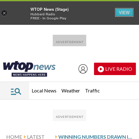
WTOP News (Stage)
VIEW
×
Hubbard Radio
FREE - In Google Play
Skip to main content
Skip to footer
LIVE RADIO
Local News
Weather
Traffic
HOME
LATEST
WINNING NUMBERS DRAWN IN WEDNESDAY’S MARYLAND PICK 3 EVENING