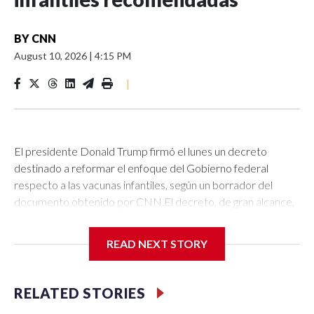
BY
CNN
August 10, 2026
|
4:15 PM
|
El presidente Donald Trump firmó el lunes un decreto
destinado a reformar el enfoque del Gobierno federal
respecto a las vacunas infantiles, según un borrador del
documento obtenido por CNN.El decreto, de gran alcance,
propone reducir el número total de vacunas recomendadas
para los niños en sus primeros años de vida y dividir el
READ NEXT STORY
calendario nacional de vacunación infantil en tres
categorías.También recomienda que la vacuna contra las
paperas, el sarampión y la rubéola (MMR) se administre en
RELATED STORIES
tres dosis individuales, en contra del amplio consenso