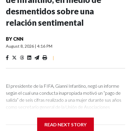
desmentidos sobre una
relación sentimental
BY
CNN
August 8, 2026
|
4:16 PM
|
El presidente de la FIFA, Gianni Infantino, negó un informe
según el cual una conducta inapropiada motivó un “pago de
salida” de seis cifras realizado a una mujer durante sus años
como secretario general de la Unión de Asociaciones
Europeas de Fútbol (UEFA, por sus siglas en inglés).La UEFA
confirmó el pago a la mujer y señaló que, aunque no era
READ NEXT STORY
irregular en ese momento, desde entonces las regulaciones