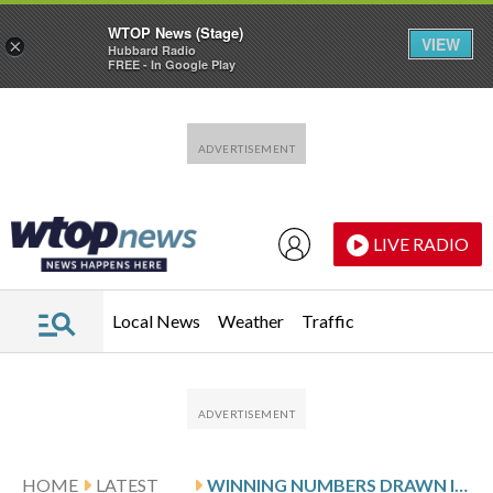
WTOP News (Stage)
VIEW
×
Hubbard Radio
FREE - In Google Play
Skip to main content
Skip to footer
LIVE RADIO
Local News
Weather
Traffic
HOME
LATEST
WINNING NUMBERS DRAWN IN THURSDAY’S VIRGINIA PICK 3 EVENING