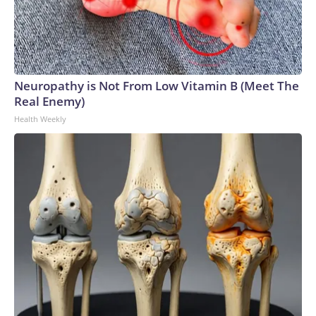
de jugadores, también ha declarado que la confianza en la
cúpula directiva de la FIFA “se rompió definitivamente”.No
obstante, la Conmebol —organismo rector del fútbol
sudamericano que se opuso a los planes— ha manifestado
que no apoyará la convocatoria de un congreso
Neuropathy is Not From Low Vitamin B (Meet The
extraordinario para votar sobre el futuro de Infantino y que
Real Enemy)
respetará el calendario previsto para las elecciones
Health Weekly
presidenciales, programadas para principios del próximo
año.La Confederación Africana de Fútbol, que depende más
del dinero que distribuye la FIFA que otras confederaciones
continentales, ha respaldado a Infantino.The-CNN-Wire™ &
© 2026 Cable News Network, Inc., a Warner Bros.
Discovery Company. All rights reserved.