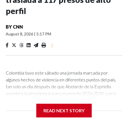
perfil
BY
CNN
August 8, 2026
|
5:17 PM
|
Colombia tuvo este sábado una jornada marcada por
algunos hechos de violencia en diferentes puntos del país,
tan solo un día después de que Abelardo de la Espriella
asumiera la presidencia para el período 2026-2030 con la
promesa de hacer de la seguridad una de sus prioridades.En
el departamento de Cesar, en el noreste de Colombia, un
READ NEXT STORY
ataque con explosivos lanzados con drones hacia una
subestación policial causó la muerte del subintendente
Argemiro Rodelo Canchila, informó la Policía Nacional en su