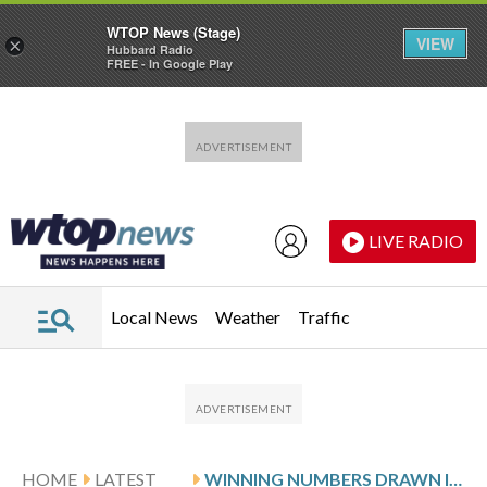
WTOP News (Stage)
VIEW
×
Hubbard Radio
FREE - In Google Play
Skip to main content
Skip to footer
LIVE RADIO
Local News
Weather
Traffic
HOME
LATEST
WINNING NUMBERS DRAWN IN THURSDAY’S VIRGINIA CASH POP