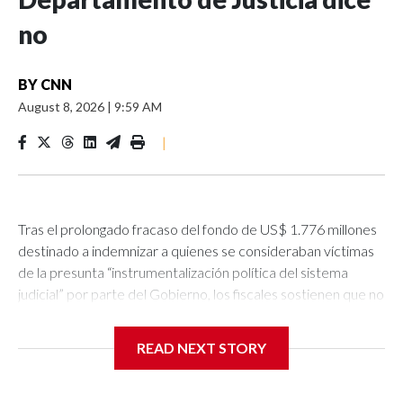
no
BY
CNN
August 8, 2026
|
9:59 AM
|
Tras el prolongado fracaso del fondo de US$ 1.776 millones
destinado a indemnizar a quienes se consideraban víctimas
de la presunta “instrumentalización política del sistema
judicial” por parte del Gobierno, los fiscales sostienen que no
están obligados a devolver el dinero de la multa a una
acusada de los sucesos del 6 de enero de 2021 que ya ha
READ NEXT STORY
sido indultada.Esto es debido a que ella nunca apeló su
condena.Los fiscales han adoptado un criterio estricto
sobre quién reúne —y quién no— los requisitos para obtener