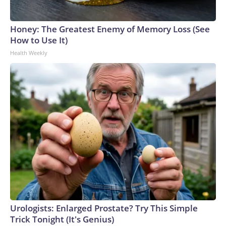
en los disturbios del 6 de enero —cuyas condenas no eran
firmes antes de los indultos generalizados de Trump—
Honey: The Greatest Enemy of Memory Loss (See
luchara por recuperar los pagos.En agosto del año pasado,
How to Use It)
un juez federal emitió el primer fallo a favor de que una
Health Weekly
acusada por los sucesos del 6 de enero recuperara el dinero
que pagó como multa.En un escrito donde explicaba su
decisión, el juez John D. Bates señaló que no había
declarado a la acusada, Yvonne St. Cyr, “inocente de los
delitos por los que fue condenada”.“A veces, se requiere que
un juez haga lo que la ley exige, incluso si ello parece
contradecir lo que la justicia o los instintos iniciales de uno
podrían sugerir”, escribió Bates.The-CNN-Wire™ & © 2026
Cable News Network, Inc., a Warner Bros. Discovery
Company. All rights reserved.
Urologists: Enlarged Prostate? Try This Simple
Trick Tonight (It's Genius)