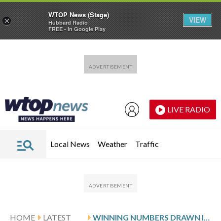
WTOP News (Stage)
VIEW
×
Hubbard Radio
FREE - In Google Play
Skip to main content
Skip to footer
LIVE RADIO
Local News
Weather
Traffic
HOME
LATEST
WINNING NUMBERS DRAWN IN THURSDAY’S DELAWARE PLAY 5 DAY