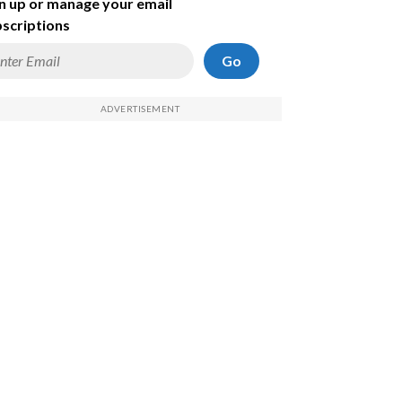
n up or manage your email
scriptions
Go