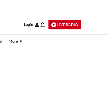
Login
LIVE RADIO
ld
More