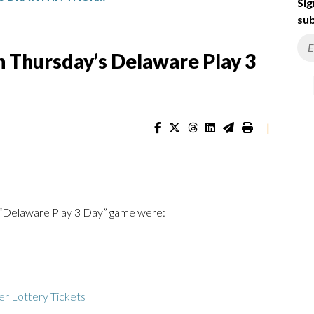
Sig
sub
 Thursday’s Delaware Play 3
|
e “Delaware Play 3 Day” game were:
r Lottery Tickets