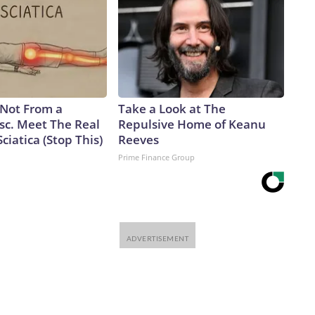
trañas sobre el virus (¿recuerdan lo de la lejía?) que
tadounidenses tomaban decisiones de vida o muerte sobre
a y apolítica de la respuesta al covid, al parecer,
e™ & © 2026 Cable News Network, Inc., a Warner Bros.
s Not From a
Take a Look at The
sc. Meet The Real
Repulsive Home of Keanu
ciatica (Stop This)
Reeves
Prime Finance Group