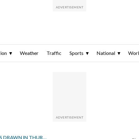
ion
Weather
Traffic
Sports
National
Wor
WINNING NUMBERS DRAWN IN THURSDAY’S DELAWARE PLAY 3 DAY