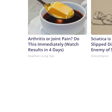
contradicciones y declaraciones falsas e incluso ex
provenían de Trump en un momento en que los es
qué debían hacer.Pero una revisión verdadera, ampli
simplemente no está sobre la mesa.The-CNN-Wir
Discovery Company. All rights reserved.
Arthritis or Joint Pain? Do
Sciatica i
This Immediately (Watch
Slipped Di
Results in 4 Days)
Enemy of S
Healthier Living Tips
SmoothSpine