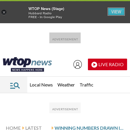
WTOP News (Stage)
VIEW
×
Hubbard Radio
FREE - In Google Play
Skip to main content
Skip to footer
LIVE RADIO
Local News
Weather
Traffic
HOME
LATEST
WINNING NUMBERS DRAWN IN THURSDAY’S DELAWARE MULTI-WIN LOTTO