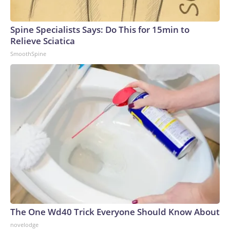
Spine Specialists Says: Do This for 15min to
Relieve Sciatica
SmoothSpine
The One Wd40 Trick Everyone Should Know About
novelodge