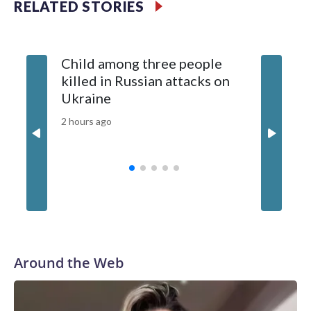
RELATED STORIES
Child among three people
The US 
killed in Russian attacks on
20 guid
Ukraine
why tha
China
2 hours ago
4 hours ag
Around the Web