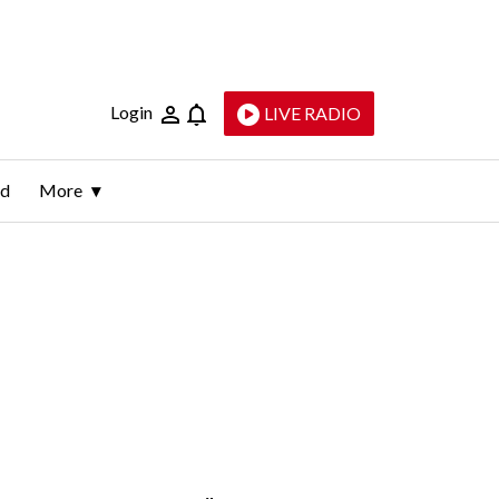
Login
LIVE RADIO
ld
More