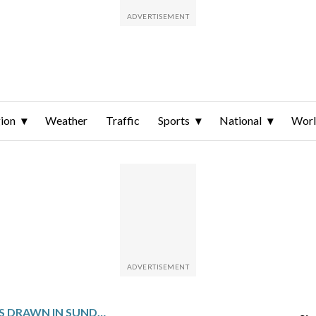
ion
Weather
Traffic
Sports
National
Wor
WINNING NUMBERS DRAWN IN SUNDAY’S VIRGINIA PICK 5 MIDDAY