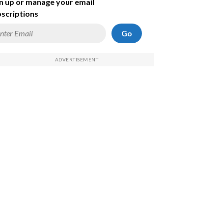
n up or manage your email
scriptions
Go