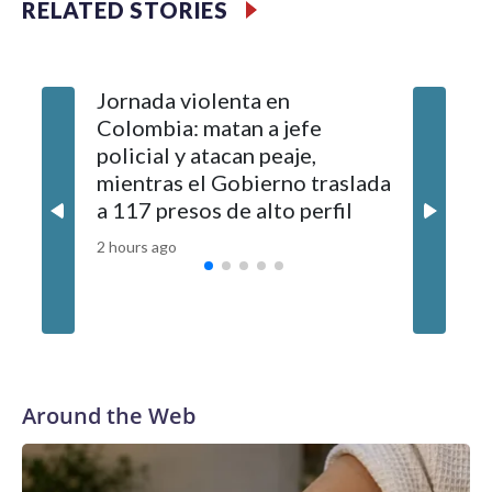
RELATED STORIES
Jornada violenta en
UEFA co
Colombia: matan a jefe
exemple
policial y atacan peaje,
gestión 
mientras el Gobierno traslada
medio d
a 117 presos de alto perfil
una rel
2 hours ago
3 hours ag
Around the Web