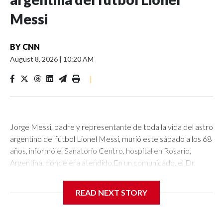
Messi
BY
CNN
August 8, 2026
|
10:20 AM
|
Jorge Messi, padre y representante de toda la vida del astro
argentino del fútbol Lionel Messi, murió este sábado a los 68
años, informó el Sanatorio Centro, hospital en Rosario,
Argentina, donde era atendido.En un comunicado, el Dr.
Carlos Mackey, director médico del hospital, dijo que el
fallecimiento de Jorge Messi fue en la madrugada. Además,
READ NEXT STORY
agregó que no se darían más detalles sobre la muerte por
respeto a la privacidad de la familia.Newell’s Old Boys, el
primer club profesional de Messi —al que llegó como parte