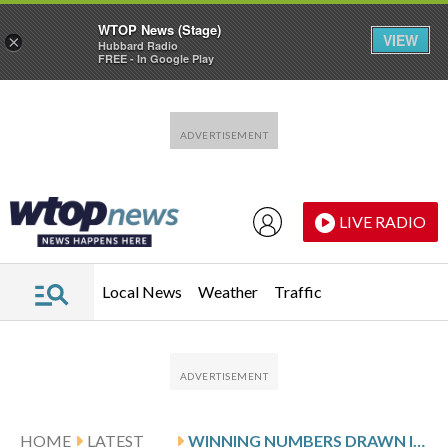
WTOP News (Stage)
VIEW
×
Hubbard Radio
FREE - In Google Play
Skip to main content
Skip to footer
LIVE RADIO
Local News
Weather
Traffic
HOME
LATEST
WINNING NUMBERS DRAWN IN SATURDAY’S VIRGINIA PICK 4 EVENING