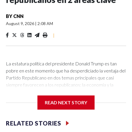
BY
CNN
August 9, 2026
|
2:08 AM
|
La estatura política del presidente Donald Trump es tan
pobre en este momento que ha desperdiciado la ventaja del
Partido Republicano en dos temas principales que casi
siempre favorecen a los republicanos: la economía y la
seguridad nacional.Una encuesta de Reuters-Ipsos esta
semana mostró a demócratas y republicanos prácticamente
READ NEXT STORY
empatados en “guerra, conflictos extranjeros y terrorismo”.
El GOP lideraba ese tema por 11 puntos después de las
elecciones de 2024. Hoy, el 37 % de los adultos
RELATED STORIES
estadounidenses dice que los demócratas tienen un mejor