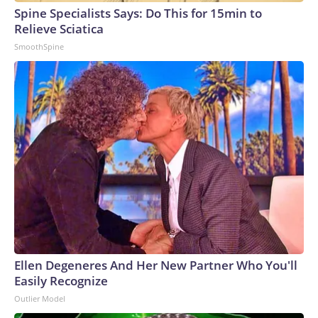
salud casi siempre favorecen a los demócratas, la seguridad
Spine Specialists Says: Do This for 15min to
nacional y la defensa del país son casi siempre temas
Relieve Sciatica
emblemáticos del Partido Republicano, y de manera muy
SmoothSpine
desigual.Eso siguió siendo cierto incluso cuando Bush lanzó
guerras en Medio Oriente que con el tiempo se volvieron
bastante impopulares.Sin embargo, parece que Trump
manejó tan mal la guerra con Irán que, de repente, los
estadounidenses ven a los demócratas en igualdad de
condiciones con el Partido Republicano, incluso en temas
que tradicionalmente son terreno de los republicanos.The-
CNN-Wire™ & © 2026 Cable News Network, Inc., a Warner
Bros. Discovery Company. All rights reserved.
Ellen Degeneres And Her New Partner Who You'll
Easily Recognize
Outlier Model