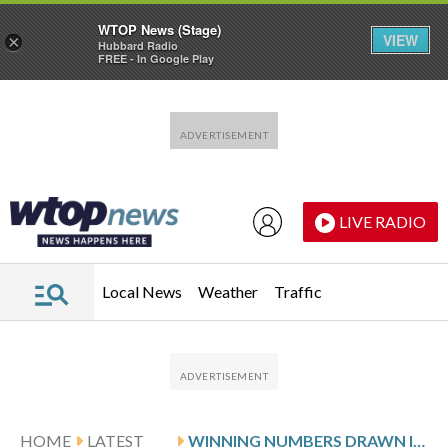
WTOP News (Stage)
VIEW
×
Hubbard Radio
FREE - In Google Play
Skip to main content
Skip to footer
LIVE RADIO
Local News
Weather
Traffic
HOME
LATEST
WINNING NUMBERS DRAWN IN SATURDAY’S DELAWARE PLAY 4 NIGHT