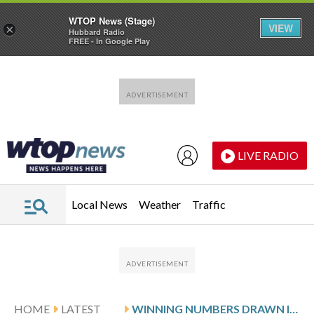
WTOP News (Stage)
VIEW
×
Hubbard Radio
FREE - In Google Play
Skip to main content
Skip to footer
LIVE RADIO
Local News
Weather
Traffic
HOME
LATEST
WINNING NUMBERS DRAWN IN SATURDAY’S DELAWARE MULTI-WIN LOTTO