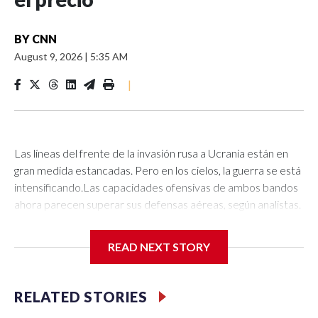
BY
CNN
August 9, 2026
|
5:35 AM
|
Las líneas del frente de la invasión rusa a Ucrania están en
gran medida estancadas. Pero en los cielos, la guerra se está
intensificando.Las capacidades ofensivas de ambos bandos
ahora parecen superar sus defensas aéreas, según analistas.
Eso significa que más ataques están alcanzando sus
objetivos, más infraestructura crítica y económica está
READ NEXT STORY
siendo dañada, y más civiles mueren cada
semana.“Definitivamente vemos un aumento en el número
de eventos (de ataque), así como un aumento en el número
RELATED STORIES
de víctimas”, dijo Olha Polishchuk, gerente de investigación