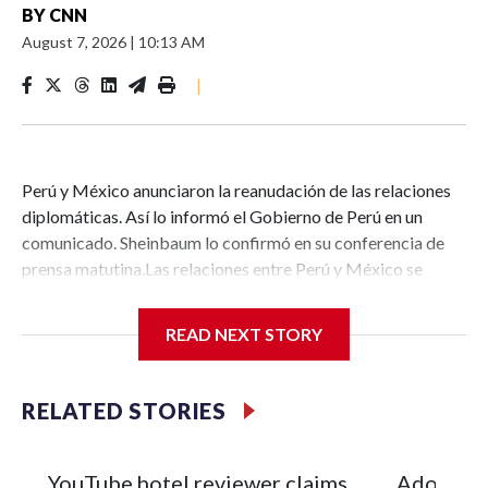
BY
CNN
August 7, 2026
|
10:13 AM
|
Perú y México anunciaron la reanudación de las relaciones
diplomáticas. Así lo informó el Gobierno de Perú en un
comunicado. Sheinbaum lo confirmó en su conferencia de
prensa matutina.Las relaciones entre Perú y México se
rompieron en noviembre de 2025, cuando el Gobierno
mexicano decidió otorgar asilo a la expresidenta del
READ NEXT STORY
Consejo de Ministros del Gobierno de Pedro Castillo,
Betssy Chávez, sentenciada, al igual que el expresidente, a
más de 11 años de prisión por intento de golpe de Estado.
RELATED STORIES
Ambos han declarado en reiteradas oportunidades su
inocencia.Castillo se encuentra actualmente en prisión. En
cambio Chávez permanecía en la embajada de México en
YouTube hotel reviewer claims
Adolesce