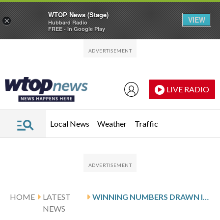
WTOP News (Stage)
VIEW
×
Hubbard Radio
FREE - In Google Play
Skip to main content
Skip to footer
LIVE RADIO
Local News
Weather
Traffic
HOME
LATEST
WINNING NUMBERS DRAWN IN MONDAY’S VIRGINIA PICK 3 EVENING
NEWS