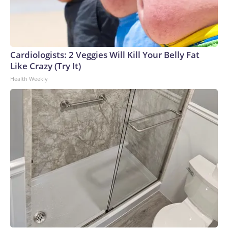
tratados vigentes entre ambos Estados y “en caso de que las
autoridades judiciales peruanas así lo requieran”.En el
comunicado, las autoridades peruanas indican que “no
existe persecución política y que en el país impera el Estado
Cardiologists: 2 Veggies Will Kill Your Belly Fat
de derecho, la separación de poderes”. Además, añaden que
Like Crazy (Try It)
“en el marco de la Organización de los Estados Americanos
Health Weekly
(OEA), el gobierno peruano continúa impulsando el proceso
de consultas con otros países miembros de dicha
Organización, a fin de promover una reflexión orientada a
evitar que se distorsione la aplicación de la institución del
asilo, preservando su naturaleza y finalidad”.Las relaciones
diplomáticas entre Perú y México ingresaron a un momento
de tensión tras el fallido golpe de Estado del expresidente
Pedro Castillo en diciembre de 2022, cuando el entonces
presidente de México, Manuel López Obrador, defendió al
exmandatario y posteriormente otorgó asilo a su familia.En
noviembre 2025, el entonces ministro de Relaciones
Exteriores Hugo de Zela, dijo que México había difundido