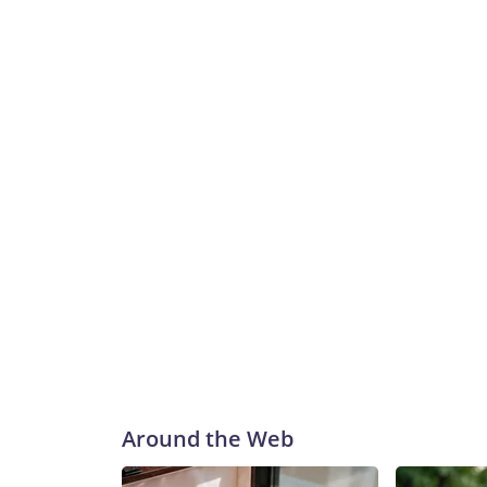
donde los equipos mantuvieron el agua dirigida haci
tarea de dos a tres días.Los bomberos extinguieron
advirtieron a los equipos que no bajaran la guardi
hasta este sábado constataron que los incendios no
se centraron en las labores de extinción y patrul
medida que la lucha se prolonga. Tres sufrieron q
requerir hospitalización en dos ocasiones y ser 
de que inicialmente se considerara una lesión leve
esta etapa de un incendio prolongado, e instó a lo
excavadora que trabajaba en el incendio de Wrights
helicóptero contratado por el Servicio Forestal d
Widemouth 2 en Utah, causando la muerte del pilot
Nacional Interagencial de Incendios.Las autorida
incendio premeditado en primer grado en relación
provocado el incendio y más de dos docenas de o
judiciales.Más de 40 grandes incendios están acti
nacional, según el Centro Nacional Interagencial 
Around the Web
más de 30 años para ambos estados, una tempora
ser humano. El humo de estos incendios también es