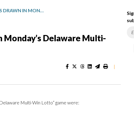
WINNING NUMBERS DRAWN IN MONDAY’S DELAWARE MULTI-WIN LOTTO
Sig
sub
n Monday’s Delaware Multi-
|
 “Delaware Multi-Win Lotto” game were: