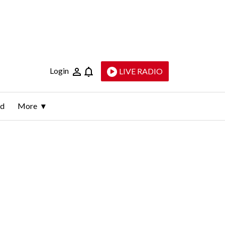
Login
LIVE RADIO
ld
More