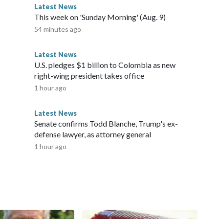
a el lugar en lo que las autoridades calificaron como una
Latest News
 varios incendios nuevos el viernes, y las autoridades
This week on 'Sunday Morning' (Aug. 9)
a durante las labores de extinción. Las operaciones nocturnas
54 minutes ago
 se desplazaron debido a la falta de viento, y los equipos
laje.El número de bajas entre los bomberos ha aumentado a
Latest News
uemaduras, una de ellas lo suficientemente grave como para
U.S. pledges $1 billion to Colombia as new
trasladada a un centro especializado en quemaduras, después
right-wing president takes office
. Elmquist añadió que las lesiones tienden a acumularse en
1 hour ago
s equipos a “cuidarse unos a otros”.Un operador de
 Spring en Oregón falleció el jueves, y el viernes un
Latest News
e EE.UU. se estrelló mientras combatía el incendio de
Senate confirms Todd Blanche, Trump's ex-
o y un miembro de la tripulación, según anunció el Centro
defense lawyer, as attorney general
des arrestaron y acusaron a un residente de Spokane de
1 hour ago
 con uno de los incendios. El hombre admitió haber
tros desde el año pasado, según consta en los documentos
vos en Washington y Oregón, más de la mitad del total
de Incendios. Esta ya es la peor temporada de incendios en
da exacerbada por el cambio climático provocado por el
tá deteriorando la calidad del aire en algunas zonas del