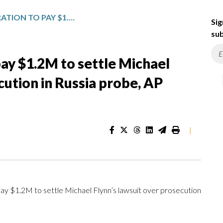
TRUMP ADMINISTRATION TO PAY $1.2M TO SETTLE MICHAEL FLYNN’S LAWSUIT OVER PROSECUTION IN RUSSIA PROBE, AP SOURCE SAYS
Sig
sub
ay $1.2M to settle Michael
cution in Russia probe, AP
|
$1.2M to settle Michael Flynn’s lawsuit over prosecution