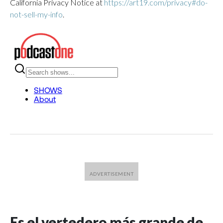
California Privacy Notice at
https://art19.com/privacy#do-
not-sell-my-info
.
Es el vertedero más grande de