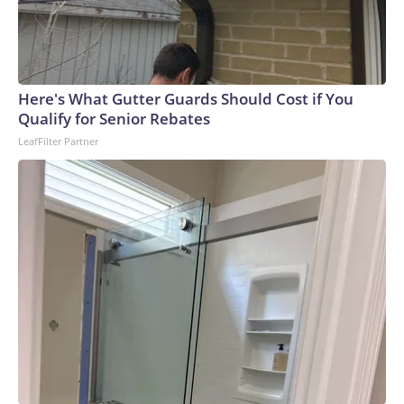
gestión de biogás, cobertura, edad del macizo, población
servida ni modelo regional de gestión. Por ese motivo, no
permite comparar directamente la calidad de gestión entre
instalaciones heterogéneas”, escribieron.El Complejo
Ambiental Norte III tiene una superficie de
Here's What Gutter Guards Should Cost if You
aproximadamente 1,5 veces la del Central Park de Nueva
Qualify for Senior Rebates
York. Con una recepción diaria de alrededor de 18.000
LeafFilter Partner
toneladas de residuos —que generan unas 14 millones de
personas—, la escala del sitio es determinante al evaluar las
cifras globales.Un informe técnico, firmado por el ingeniero
civil Ricardo Javier Briones y presentado por CEAMSE,
propone otra perspectiva: el índice de intensidad, que
analiza la emisión normalizada por volumen de recepción
diaria (tasa de emisión horaria sobre residuos recibidos por
día).Al aplicar esta fórmula a los 10 principales vertederos
del ranking (con datos de recepción oficiales o
institucionales), la lectura del predio argentino varía
sustancialmente y lo ubica último, por debajo de otros
rellenos internacionales evaluados, como el de Argelia o