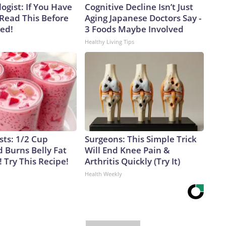
ogist: If You Have
Cognitive Decline Isn’t Just
 Read This Before
Aging Japanese Doctors Say -
ved!
3 Foods Maybe Involved
Healthy Living Tips
sts: 1/2 Cup
Surgeons: This Simple Trick
 Burns Belly Fat
Will End Knee Pain &
! Try This Recipe!
Arthritis Quickly (Try It)
Health Weekly