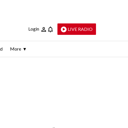
Login
LIVE RADIO
ld
More