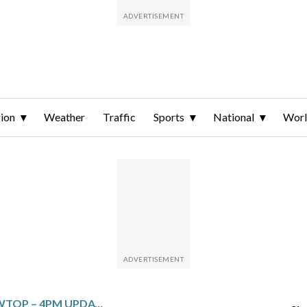
ion
Weather
Traffic
Sports
National
Wor
TOP NEWS FROM WTOP – 4PM UPDATE – MARCH 7, 2026