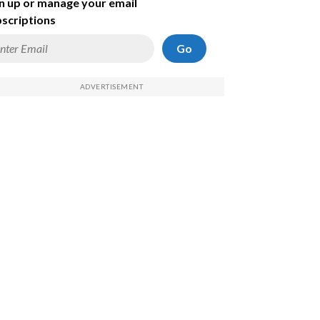
n up or manage your email
scriptions
Go