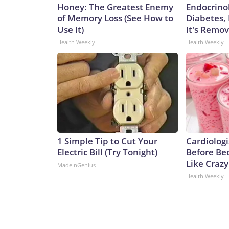
Honey: The Greatest Enemy
Endocrinol
of Memory Loss (See How to
Diabetes,
Use It)
It's Remo
Health Weekly
Health Weekly
1 Simple Tip to Cut Your
Cardiologi
Electric Bill (Try Tonight)
Before Bed
Like Crazy
MadeInGenius
Health Weekly