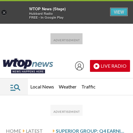
WTOP News (Stage)
VIEW
×
Hubbard Radio
FREE - In Google Play
Skip to main content
Skip to footer
LIVE RADIO
Local News
Weather
Traffic
HOME
LATEST
SUPERIOR GROUP: Q4 EARNINGS SNAPSHOT