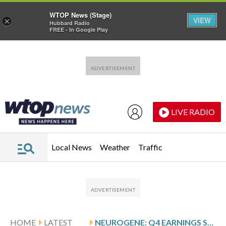
WTOP News (Stage)
VIEW
×
Hubbard Radio
FREE - In Google Play
Skip to main content
Skip to footer
LIVE RADIO
Local News
Weather
Traffic
HOME
LATEST
NEUROGENE: Q4 EARNINGS SNAPSHOT