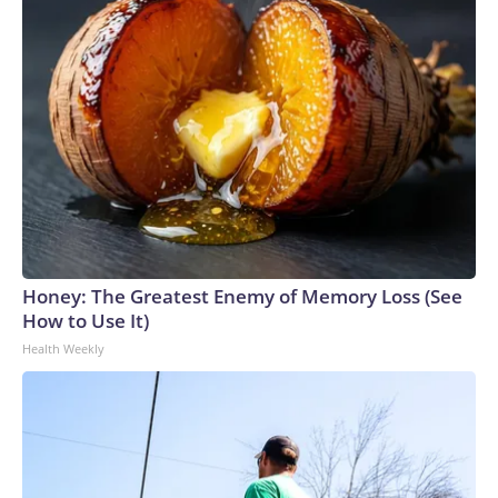
vio en la isla el 4 de julio, dijo que ese relato no coincide con la
persona que él conocía. “Nunca he conocido a Nolan
quedarse atrás mientras sus amigos se van”, dijo a CNN
semanas después de la muerte de Wells. “Él siempre ha sido
un tipo que, si fue contigo, va a regresar contigo. Así ha sido
siempre, cada vez”. Después de que sus amigos regresaron
al continente, el cuerpo de Wells fue encontrado dos días
después en el agua cerca de Horn Island.Las autoridades
han sido criticadas después de que el sheriff John Ledbetter
dijera inicialmente que no sospechaban de juego sucio. Pero
la fiscal del distrito ha dicho que el caso de Wells es una
Honey: The Greatest Enemy of Memory Loss (See
prioridad, y declaró a los medios locales que enviará
How to Use It)
cualquier hallazgo de las fuerzas del orden a un gran jurado
Health Weekly
para que decida si corresponde presentar cargos.La familia
Wells, junto con su abogado, contrató y pagó a un médico
forense de otro estado para que también examinara el
cuerpo.Este determinó que la causa de la muerte fue
“indeterminada”, a la espera de una investigación adicional.
Entre las preguntas planteadas por el patólogo forense Dr.