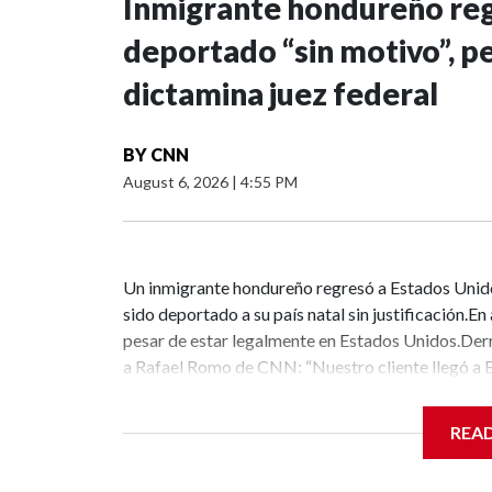
Inmigrante hondureño regr
deportado “sin motivo”, p
dictamina juez federal
BY
CNN
August 6, 2026
|
4:55 PM
Un inmigrante hondureño regresó a Estados Unido
sido deportado a su país natal sin justificación.
pesar de estar legalmente en Estados Unidos.Derr
a Rafael Romo de CNN: “Nuestro cliente llegó a 
detenido en Texas, hasta donde sabemos”.Según d
mecánico en Carolina del Norte y ahora tiene 21
REA
custodia del Servicio de Inmigración y Control de 
condición de joven inmigrante especial, que le per