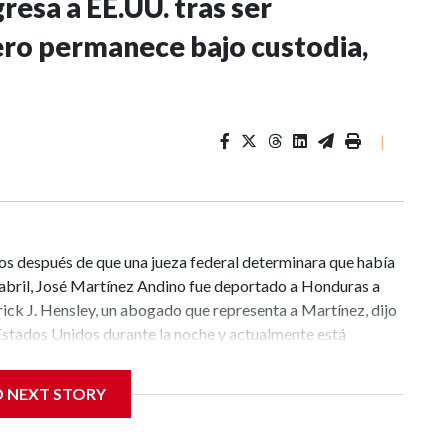
esa a EE.UU. tras ser
ero permanece bajo custodia,
|
s después de que una jueza federal determinara que había
En abril, José Martínez Andino fue deportado a Honduras a
ick J. Hensley, un abogado que representa a Martínez, dijo
Estados Unidos durante la noche y actualmente está
ocumentos judiciales, Martínez, quien trabajó como
 años, fue detenido en Montana en marzo y quedó bajo
D NEXT STORY
Aduanas (ICE, por sus siglas en inglés), aunque tenía la
mitía vivir y trabajar en Estados Unidos.“Tenía la capacidad