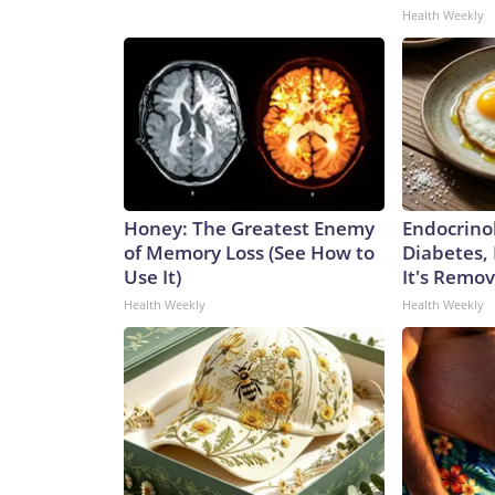
Health Weekly
Honey: The Greatest Enemy
Endocrinol
of Memory Loss (See How to
Diabetes,
Use It)
It's Remo
Health Weekly
Health Weekly