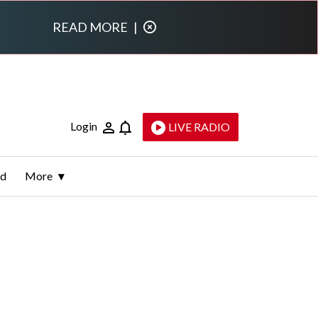
READ MORE
|
Login
LIVE RADIO
ld
More