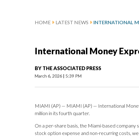
HOME
LATEST NEWS
International Money Expr
BY
THE ASSOCIATED PRESS
March 6, 2026
|
5:39 PM
MIAMI (AP) — MIAMI (AP) — International Money E
million in its fourth quarter.
On a per-share basis, the Miami-based company sai
stock option expense and non-recurring costs, we