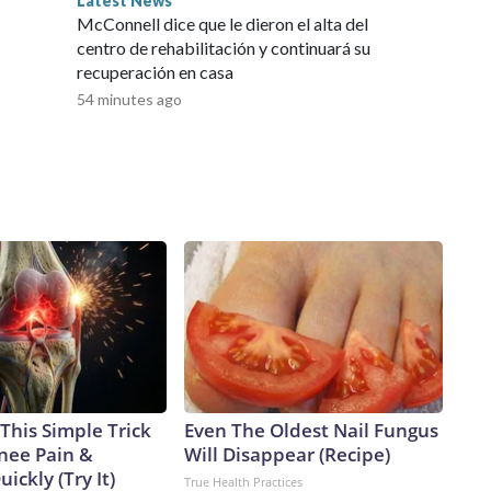
Latest News
McConnell dice que le dieron el alta del
centro de rehabilitación y continuará su
recuperación en casa
54 minutes ago
This Simple Trick
Even The Oldest Nail Fungus
Knee Pain &
Will Disappear (Recipe)
uickly (Try It)
True Health Practices