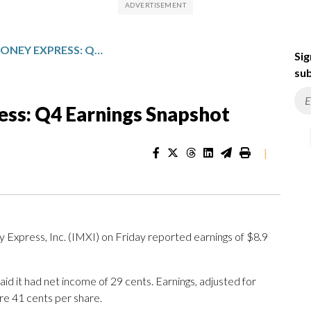
INTERNATIONAL MONEY EXPRESS: Q4 EARNINGS SNAPSHOT
Sig
sub
ess: Q4 Earnings Snapshot
|
xpress, Inc. (IMXI) on Friday reported earnings of $8.9
d it had net income of 29 cents. Earnings, adjusted for
re 41 cents per share.