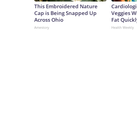
This Embroidered Nature
Cardiologi
Cap is Being Snapped Up
Veggies Wil
Across Ohio
Fat Quickly
Amestory
Health Weekly